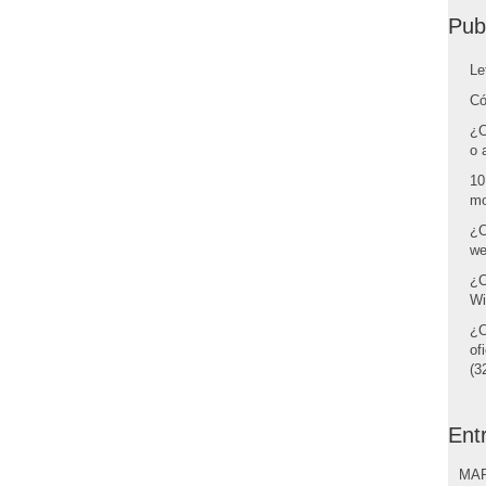
Pub
Le
Có
¿C
o 
10
mo
¿C
we
¿C
Wi
¿C
of
(32
Ent
MAR