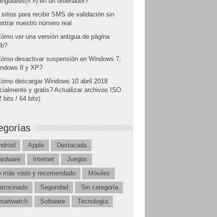
angulares(« ») en un ordenador?
 sitios para recibir SMS de validación sin
strar nuestro número real
ómo ver una versión antigua de página
b?
ómo desactivar suspensión en Windows 7,
ndows 8 y XP?
ómo descargar Windows 10 abril 2018
icialmente y gratis? Actualizar archivos ISO
 bits / 64 bits)
egorías
ndroid
Apple
Destacada
ardware
Internet
Juegos
o más visto y recomendado
Móviles
atrocinado
Seguridad
Sin categoría
martwatch
Software
Tecnología