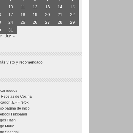
10
11
12
13
14
15
6
17
18
19
20
21
22
3
24
25
26
27
28
29
0
31
r
Jun »
más visto y recomendado
car juegos
 Recetas de Cocina
cador I.E - Firefox
o página de inico
ebook Frikipandi
gos Flash
go Mario
go Shangai