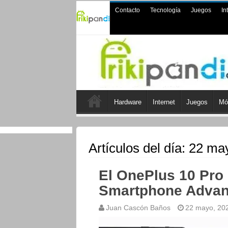
Contacto
Tecnología
Juegos
In
Hardware
Internet
Juegos
Mó
Artículos del día:
22 ma
El OnePlus 10 Pro
Smartphone Advan
Juan Cascón Baños
22 mayo, 20