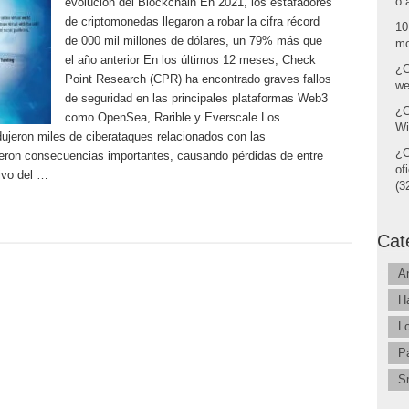
o 
evolución del Blockchain En 2021, los estafadores
de criptomonedas llegaron a robar la cifra récord
10
de 000 mil millones de dólares, un 79% más que
mo
el año anterior En los últimos 12 meses, Check
¿C
Point Research (CPR) ha encontrado graves fallos
we
de seguridad en las principales plataformas Web3
¿C
como OpenSea, Rarible y Everscale Los
Wi
ujeron miles de ciberataques relacionados con las
¿C
ieron consecuencias importantes, causando pérdidas de entre
of
ivo del …
(32
Cat
A
H
L
P
S