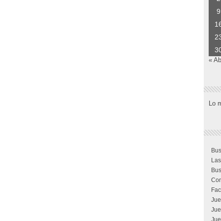
9
1
2
3
« Ab
Lo 
Bus
Las
Bus
Com
Fac
Jue
Jue
Jue