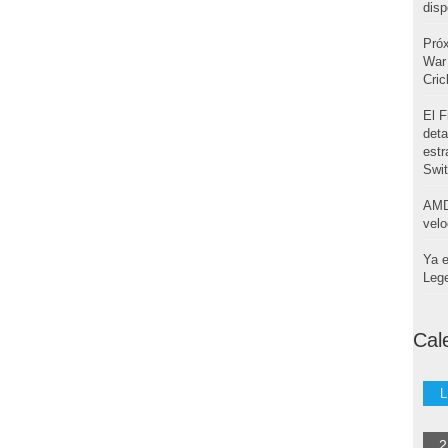
disp
Pró
War 
Cri
El F
deta
estr
Swi
AMD
velo
Ya e
Leg
Cal
L
2