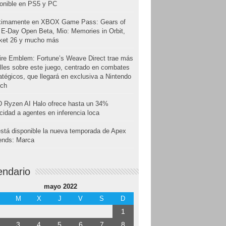
onible en PS5 y PC
ximamente en XBOX Game Pass: Gears of
E-Day Open Beta, Mio: Memories in Orbit,
cket 26 y mucho más
ire Emblem: Fortune’s Weave Direct trae más
lles sobre este juego, centrado en combates
atégicos, que llegará en exclusiva a Nintendo
tch
 Ryzen AI Halo ofrece hasta un 34%
cidad a agentes en inferencia loca
stá disponible la nueva temporada de Apex
ends: Marca
endario
mayo 2022
M
X
J
V
S
D
1
3
4
5
6
7
8