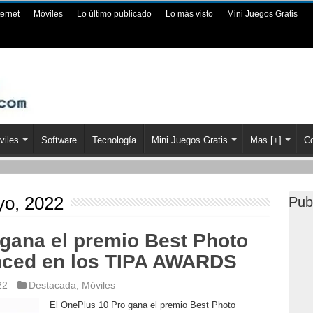
ternet
Móviles
Lo último publicado
Lo más visto
Mini Juegos Gratis
viles
Software
Tecnología
Mini Juegos Gratis
Mas [+]
Co
yo, 2022
Pub
 gana el premio Best Photo
ced en los TIPA AWARDS
22
Destacada
,
Móviles
El OnePlus 10 Pro gana el premio Best Photo