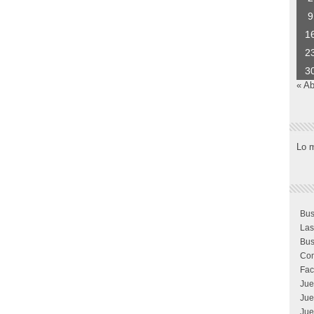
9
1
2
3
« Ab
Lo 
Bus
Las
Bus
Com
Fac
Jue
Jue
Jue