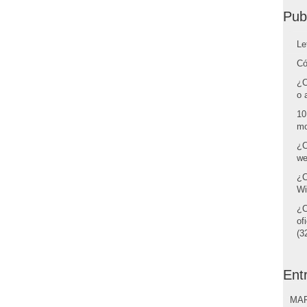
Pub
Le
Có
¿C
o 
10
mo
¿C
we
¿C
Wi
¿C
of
(32
Ent
MAR