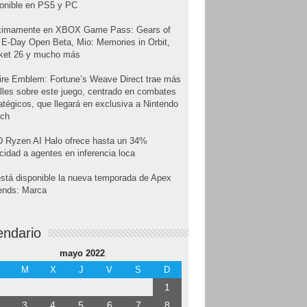
onible en PS5 y PC
ximamente en XBOX Game Pass: Gears of
E-Day Open Beta, Mio: Memories in Orbit,
cket 26 y mucho más
ire Emblem: Fortune’s Weave Direct trae más
lles sobre este juego, centrado en combates
atégicos, que llegará en exclusiva a Nintendo
tch
 Ryzen AI Halo ofrece hasta un 34%
cidad a agentes en inferencia loca
stá disponible la nueva temporada de Apex
ends: Marca
endario
mayo 2022
M
X
J
V
S
D
1
3
4
5
6
7
8