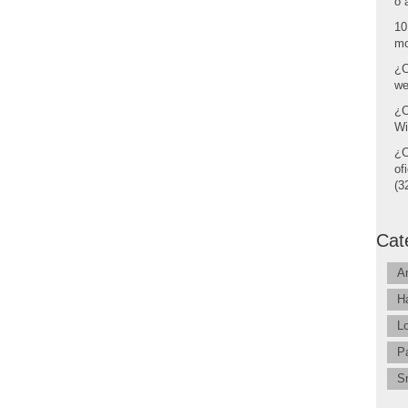
o 
10
mo
¿C
we
¿C
Wi
¿C
of
(32
Cat
A
H
L
P
S