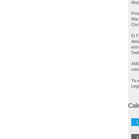
disp
Pró
War 
Cri
El F
deta
estr
Swi
AMD
velo
Ya e
Leg
Cal
L
2