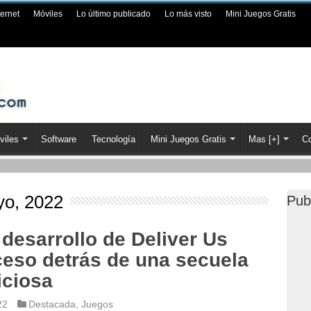
ternet
Móviles
Lo último publicado
Lo más visto
Mini Juegos Gratis
viles
Software
Tecnología
Mini Juegos Gratis
Mas [+]
Co
yo, 2022
Pub
 desarrollo de Deliver Us
ceso detrás de una secuela
iciosa
22
Destacada
,
Juegos