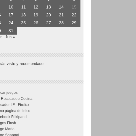
10
11
12
13
14
15
6
17
18
19
20
21
22
3
24
25
26
27
28
29
0
31
r
Jun »
más visto y recomendado
car juegos
 Recetas de Cocina
cador I.E - Firefox
o página de inico
ebook Frikipandi
gos Flash
go Mario
go Shangai