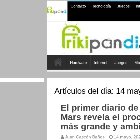
Contacto
Tecnología
Juegos
In
Hardware
Internet
Juegos
Mó
Artículos del día:
14 ma
El primer diario de
Mars revela el pro
más grande y amb
Juan Cascón Baños
14 mayo, 20