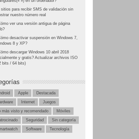
angulares(« ») en un ordenador?
 sitios para recibir SMS de validación sin
strar nuestro número real
ómo ver una versión antigua de página
b?
ómo desactivar suspensión en Windows 7,
ndows 8 y XP?
ómo descargar Windows 10 abril 2018
icialmente y gratis? Actualizar archivos ISO
 bits / 64 bits)
egorías
ndroid
Apple
Destacada
ardware
Internet
Juegos
o más visto y recomendado
Móviles
atrocinado
Seguridad
Sin categoría
martwatch
Software
Tecnología