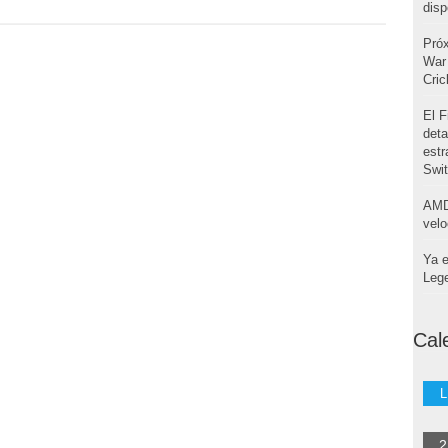
disp
Pró
War 
Cri
El F
deta
estr
Swi
AMD
velo
Ya e
Leg
Cal
L
2