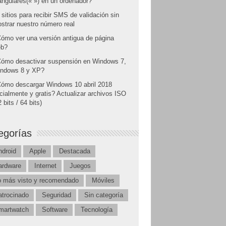
angulares(« ») en un ordenador?
 sitios para recibir SMS de validación sin
strar nuestro número real
ómo ver una versión antigua de página
b?
ómo desactivar suspensión en Windows 7,
ndows 8 y XP?
ómo descargar Windows 10 abril 2018
icialmente y gratis? Actualizar archivos ISO
 bits / 64 bits)
egorías
ndroid
Apple
Destacada
ardware
Internet
Juegos
o más visto y recomendado
Móviles
atrocinado
Seguridad
Sin categoría
martwatch
Software
Tecnología