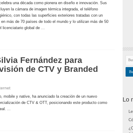
 celebra una década como pionera en diseño e innovación. Sus
cluyen la cámara de imagen térmica integrada, el teléfono
iénico, con todas las superficies exteriores tratadas con un
e en más de 70 países de todo el mundo y lo utilizan más de 50
l licenciatario global de …
ilvia Fernández para
ivisión de CTV y Branded
ternet
o, mobile y native, ha anunciado la creación de un nuevo
Lo 
ercialización de CTV & OTT, posicionando este producto como
al. ...
Le
Có
¿C