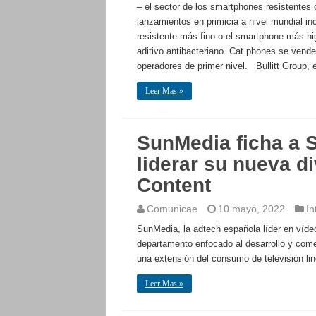
– el sector de los smartphones resistentes
lanzamientos en primicia a nivel mundial in
resistente más fino o el smartphone más hig
aditivo antibacteriano. Cat phones se vend
operadores de primer nivel. Bullitt Group, e
Leer Mas »
SunMedia ficha a S
liderar su nueva d
Content
Comunicae
10 mayo, 2022
In
SunMedia, la adtech española líder en víde
departamento enfocado al desarrollo y com
una extensión del consumo de televisión line
Leer Mas »