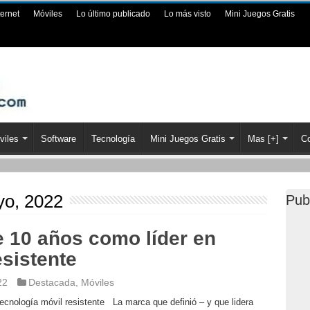
ternet
Móviles
Lo último publicado
Lo más visto
Mini Juegos Gratis
viles
Software
Tecnología
Mini Juegos Gratis
Mas [+]
Co
yo, 2022
Pub
 10 años como líder en
esistente
22
Destacada
,
Móviles
cnología móvil resistente La marca que definió – y que lidera