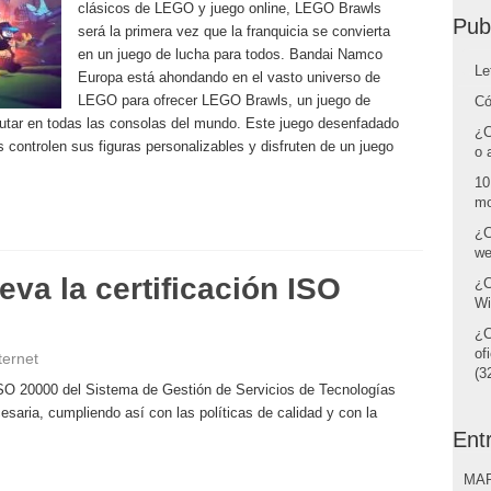
clásicos de LEGO y juego online, LEGO Brawls
Pub
será la primera vez que la franquicia se convierta
en un juego de lucha para todos. Bandai Namco
Le
Europa está ahondando en el vasto universo de
LEGO para ofrecer LEGO Brawls, un juego de
Có
frutar en todas las consolas del mundo. Este juego desenfadado
¿C
s controlen sus figuras personalizables y disfruten de un juego
o 
10
mo
¿C
we
va la certificación ISO
¿C
Wi
¿C
of
ternet
(32
ISO 20000 del Sistema de Gestión de Servicios de Tecnologías
cesaria, cumpliendo así con las políticas de calidad y con la
Ent
MAR