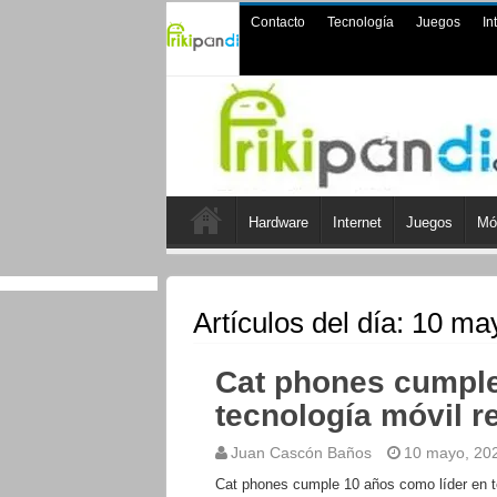
Contacto
Tecnología
Juegos
In
Hardware
Internet
Juegos
Mó
Artículos del día:
10 ma
Cat phones cumple
tecnología móvil r
Juan Cascón Baños
10 mayo, 20
Cat phones cumple 10 años como líder en te