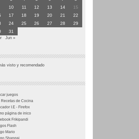
10
11
12
13
14
15
6
17
18
19
20
21
22
3
24
25
26
27
28
29
0
31
r
Jun »
más visto y recomendado
car juegos
 Recetas de Cocina
cador I.E - Firefox
o página de inico
ebook Frikipandi
gos Flash
go Mario
go Shangai