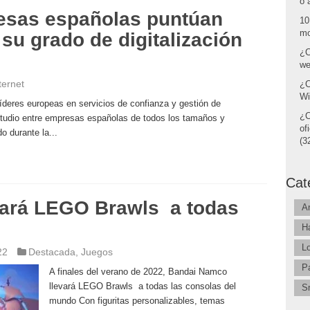
o 
esas españolas puntúan
10
mo
 su grado de digitalización
¿C
we
ternet
¿C
Wi
líderes europeas en servicios de confianza y gestión de
¿C
estudio entre empresas españolas de todos los tamaños y
of
 durante la...
(32
Cat
vará LEGO Brawls a todas
A
H
L
22
Destacada
,
Juegos
P
A finales del verano de 2022, Bandai Namco
llevará LEGO Brawls a todas las consolas del
S
mundo Con figuritas personalizables, temas