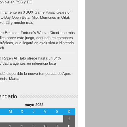
onible en PS5 y PC
ximamente en XBOX Game Pass: Gears of
E-Day Open Beta, Mio: Memories in Orbit,
cket 26 y mucho más
ire Emblem: Fortune’s Weave Direct trae más
lles sobre este juego, centrado en combates
atégicos, que llegará en exclusiva a Nintendo
tch
 Ryzen AI Halo ofrece hasta un 34%
cidad a agentes en inferencia loca
stá disponible la nueva temporada de Apex
ends: Marca
endario
mayo 2022
M
X
J
V
S
D
1
3
4
5
6
7
8