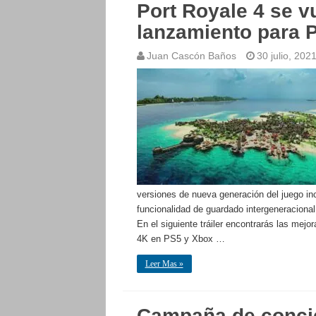
Port Royale 4 se v
lanzamiento para 
Juan Cascón Baños
30 julio, 202
versiones de nueva generación del juego inc
funcionalidad de guardado intergeneracional
En el siguiente tráiler encontrarás las me
4K en PS5 y Xbox …
Leer Mas »
Campaña de concie