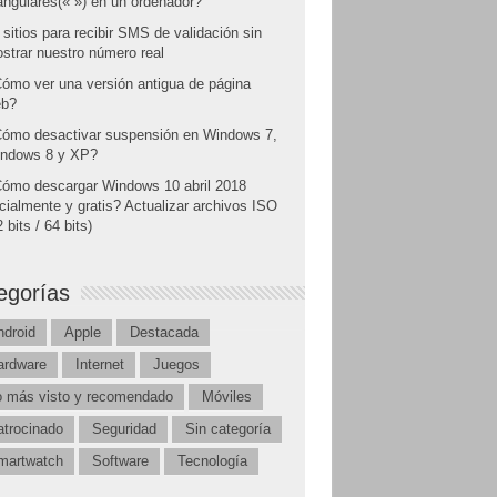
angulares(« ») en un ordenador?
 sitios para recibir SMS de validación sin
strar nuestro número real
ómo ver una versión antigua de página
b?
ómo desactivar suspensión en Windows 7,
ndows 8 y XP?
ómo descargar Windows 10 abril 2018
icialmente y gratis? Actualizar archivos ISO
 bits / 64 bits)
egorías
ndroid
Apple
Destacada
ardware
Internet
Juegos
o más visto y recomendado
Móviles
atrocinado
Seguridad
Sin categoría
martwatch
Software
Tecnología