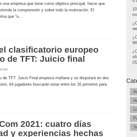
o 
 una empresa que tiene como objetivo principal, hacer que
10
timule la comprensión y sobre todo la motivación. El
mo
rma que “u...
¿C
we
¿C
Wi
 clasificatorio europeo
¿C
 de TFT: Juicio final
of
(32
rnet
to de TFT: Juicio Final empieza mañana y se disputará en dos
Cat
gosto, 64 jugadores buscarán estar entre los 16 primeros para
.
A
H
L
P
Com 2021: cuatro días
S
dad y experiencias hechas