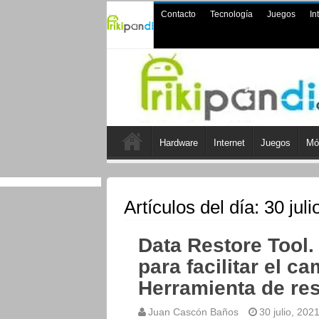
Contacto
Tecnología
Juegos
In
Hardware
Internet
Juegos
Mó
Artículos del día:
30 juli
Data Restore Tool
para facilitar el c
Herramienta de res
Juan Cascón Baños
30 julio, 202