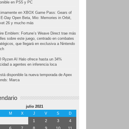
onible en PS5 y PC
ximamente en XBOX Game Pass: Gears of
E-Day Open Beta, Mio: Memories in Orbit,
cket 26 y mucho más
ire Emblem: Fortune’s Weave Direct trae más
lles sobre este juego, centrado en combates
atégicos, que llegará en exclusiva a Nintendo
tch
 Ryzen AI Halo ofrece hasta un 34%
cidad a agentes en inferencia loca
stá disponible la nueva temporada de Apex
ends: Marca
endario
julio 2021
M
X
J
V
S
D
1
2
3
4
6
7
8
9
10
11