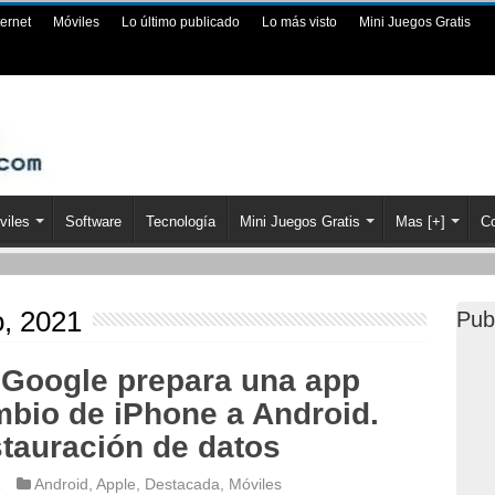
ternet
Móviles
Lo último publicado
Lo más visto
Mini Juegos Gratis
viles
Software
Tecnología
Mini Juegos Gratis
Mas [+]
Co
o, 2021
Pub
. Google prepara una app
ambio de iPhone a Android.
tauración de datos
1
Android
,
Apple
,
Destacada
,
Móviles