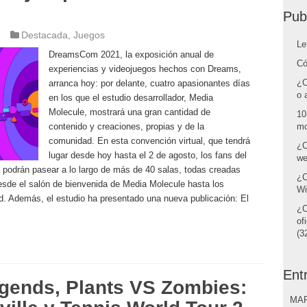
Pub
1
Destacada
,
Juegos
Le
DreamsCom 2021, la exposición anual de
Có
experiencias y videojuegos hechos con Dreams,
¿C
arranca hoy: por delante, cuatro apasionantes días
o 
en los que el estudio desarrollador, Media
Molecule, mostrará una gran cantidad de
10
contenido y creaciones, propias y de la
mo
comunidad. En esta convención virtual, que tendrá
¿C
lugar desde hoy hasta el 2 de agosto, los fans del
we
4, podrán pasear a lo largo de más de 40 salas, todas creadas
¿C
sde el salón de bienvenida de Media Molecule hasta los
Wi
d. Además, el estudio ha presentado una nueva publicación: El
¿C
of
(32
Ent
egends, Plants VS Zombies:
MAR