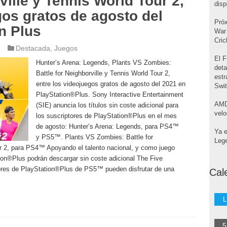
ville y Tennis World Tour 2,
disp
gos gratos de agosto del
Pró
n Plus
War 
Cri
1
Destacada
,
Juegos
El F
Hunter’s Arena: Legends, Plants VS Zombies:
deta
Battle for Neighborville y Tennis World Tour 2,
estr
entre los videojuegos gratos de agosto del 2021 en
Swi
PlayStation®Plus. Sony Interactive Entertainment
AMD
(SIE) anuncia los títulos sin coste adicional para
velo
los suscriptores de PlayStation®Plus en el mes
de agosto: Hunter’s Arena: Legends, para PS4™
Ya e
y PS5™. Plants VS Zombies: Battle for
Leg
r 2, para PS4™ Apoyando el talento nacional, y como juego
tion®Plus podrán descargar sin coste adicional The Five
ores de PlayStation®Plus de PS5™ pueden disfrutar de una
Cal
L
5