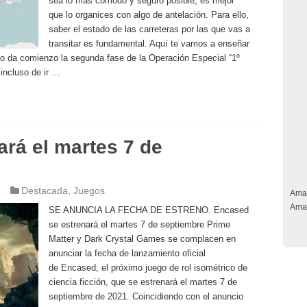
sea lo más cómodo y seguro posible, es mejor
que lo organices con algo de antelación. Para ello,
saber el estado de las carreteras por las que vas a
transitar es fundamental. Aquí te vamos a enseñar
io da comienzo la segunda fase de la Operación Especial “1º
 incluso de ir …
rá el martes 7 de
1
Destacada
,
Juegos
Ama
Ama
SE ANUNCIA LA FECHA DE ESTRENO. Encased
se estrenará el martes 7 de septiembre Prime
Matter y Dark Crystal Games se complacen en
anunciar la fecha de lanzamiento oficial
de Encased, el próximo juego de rol isométrico de
ciencia ficción, que se estrenará el martes 7 de
septiembre de 2021. Coincidiendo con el anuncio