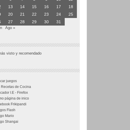
2
13
14
15
16
17
18
9
20
21
22
23
24
25
6
27
28
29
30
31
un
Ago »
más visto y recomendado
car juegos
 Recetas de Cocina
cador I.E - Firefox
o página de inico
ebook Frikipandi
gos Flash
go Mario
go Shangai