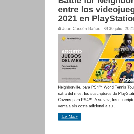
Battle for Neighbor
entre los videojue
2021 en PlayStatio
Juan Cascón Baños
30 julio, 202
Neighborville, para PS4™ World Tennis Tou
extra del mes, los suscriptores de PlaySta
Covens para PS4™. A su vez, los suscript
ventaja sin coste adicional a su …
Leer Mas »