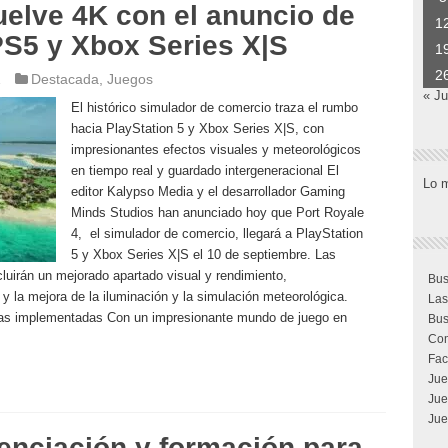
uelve 4K con el anuncio de
1
PS5 y Xbox Series X|S
1
2
1
Destacada
,
Juegos
« J
El histórico simulador de comercio traza el rumbo
hacia PlayStation 5 y Xbox Series X|S, con
impresionantes efectos visuales y meteorológicos
en tiempo real y guardado intergeneracional El
Lo 
editor Kalypso Media y el desarrollador Gaming
Minds Studios han anunciado hoy que Port Royale
4, el simulador de comercio, llegará a PlayStation
5 y Xbox Series X|S el 10 de septiembre. Las
luirán un mejorado apartado visual y rendimiento,
Bus
 y la mejora de la iluminación y la simulación meteorológica.
Las
joras implementadas Con un impresionante mundo de juego en
Bus
Com
Fac
Jue
Jue
Jue
nciación y formación para