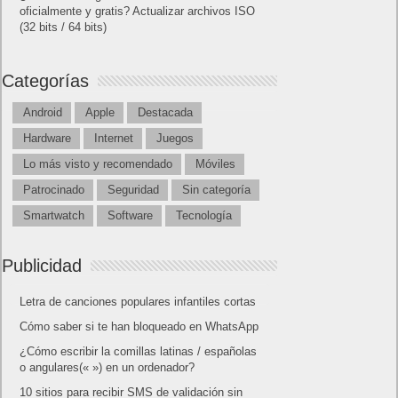
oficialmente y gratis? Actualizar archivos ISO
(32 bits / 64 bits)
Categorías
Android
Apple
Destacada
Hardware
Internet
Juegos
Lo más visto y recomendado
Móviles
Patrocinado
Seguridad
Sin categoría
Smartwatch
Software
Tecnología
Publicidad
Letra de canciones populares infantiles cortas
Cómo saber si te han bloqueado en WhatsApp
¿Cómo escribir la comillas latinas / españolas
o angulares(« ») en un ordenador?
10 sitios para recibir SMS de validación sin