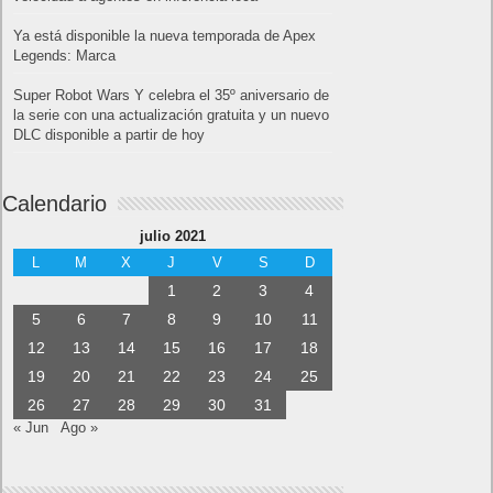
Ya está disponible la nueva temporada de Apex
Legends: Marca
Super Robot Wars Y celebra el 35º aniversario de
la serie con una actualización gratuita y un nuevo
DLC disponible a partir de hoy
Calendario
julio 2021
L
M
X
J
V
S
D
1
2
3
4
5
6
7
8
9
10
11
12
13
14
15
16
17
18
19
20
21
22
23
24
25
26
27
28
29
30
31
« Jun
Ago »