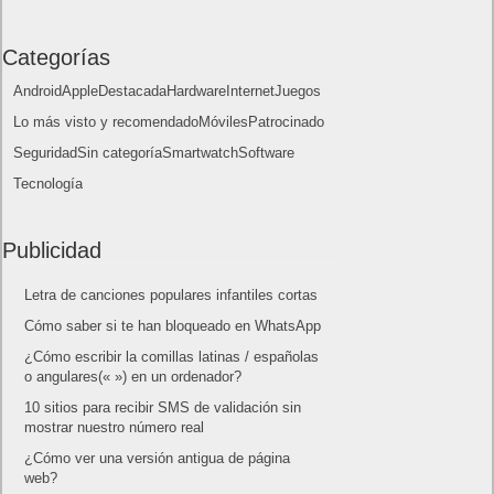
Lo más visto
Letra de canciones populares infantiles cortas
Cómo saber si te han bloqueado en WhatsApp
¿Cómo escribir la comillas latinas / españolas
o angulares(« ») en un ordenador?
10 sitios para recibir SMS de validación sin
mostrar nuestro número real
¿Cómo ver una versión antigua de página
web?
¿Cómo desactivar suspensión en Windows 7,
Windows 8 y XP?
¿Cómo descargar Windows 10 abril 2018
oficialmente y gratis? Actualizar archivos ISO
(32 bits / 64 bits)
Categorías
Android
Apple
Destacada