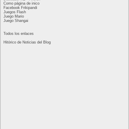
Calendario
marzo 2020
L
M
X
J
V
S
D
1
2
3
4
5
6
7
8
9
10
11
12
13
14
15
16
17
18
19
20
21
22
23
24
25
26
27
28
29
30
31
« Feb
Abr »
Lo más visto y recomendado