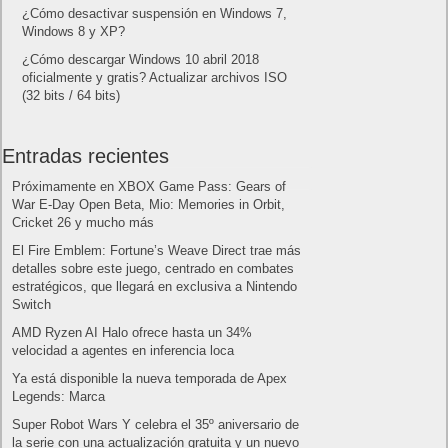
Hardware
Internet
Juegos
Lo más visto y recomendado
Móviles
Patrocinado
Seguridad
Sin categoría
Smartwatch
Software
Tecnología
Publicidad
Letra de canciones populares infantiles cortas
Cómo saber si te han bloqueado en WhatsApp
¿Cómo escribir la comillas latinas / españolas
o angulares(« ») en un ordenador?
10 sitios para recibir SMS de validación sin
mostrar nuestro número real
¿Cómo ver una versión antigua de página
web?
¿Cómo desactivar suspensión en Windows 7,
Windows 8 y XP?
¿Cómo descargar Windows 10 abril 2018