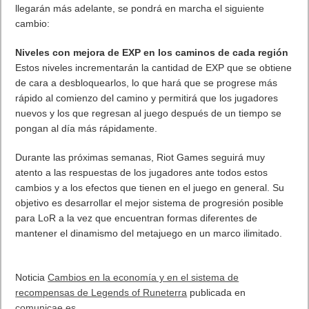
2, aquellos a los que les encante el modo podrán jugar
expediciones con más facilidad y a un precio más bajo (eso sí,
para compensar, Riot ha reducido las recompensas y ahora en
lugar de garantizar un campeón aleatorio, se garantiza una
capsula épica. El campeón pasa a recibirse en la caja
semanal).
Además, junto con el nuevo set de cartas y la nueva región que
llegarán más adelante, se pondrá en marcha el siguiente
cambio:
Niveles con mejora de EXP en los caminos de cada región
Estos niveles incrementarán la cantidad de EXP que se obtiene
de cara a desbloquearlos, lo que hará que se progrese más
rápido al comienzo del camino y permitirá que los jugadores
nuevos y los que regresan al juego después de un tiempo se
pongan al día más rápidamente.
Durante las próximas semanas, Riot Games seguirá muy
atento a las respuestas de los jugadores ante todos estos