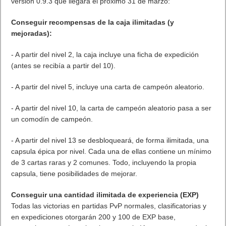
sobre la progresión. De forma que ahora no habrá límite diario
de experiencia y podrán comprar de forma directa todas las
cartas que quieran, entre otras cosas.
Esta serie de cambios maximizarán la capacidad de los
jugadores para experimentar con diferentes cartas y
mantendrán la accesibilidad al juego para todo tipo de
jugadores. Estos son los cambios más importantes para la
versión 0.9.3 que llegará el próximo 31 de marzo:
Conseguir recompensas de la caja ilimitadas (y
mejoradas):
- A partir del nivel 2, la caja incluye una ficha de expedición
(antes se recibía a partir del 10).
- A partir del nivel 5, incluye una carta de campeón aleatorio.
- A partir del nivel 10, la carta de campeón aleatorio pasa a ser
un comodín de campeón.