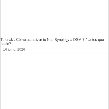
Google Search Console da un paso más: ya permite medir el
rendimiento de Instagram, TikTok, X y YouTube en la
Búsqueda de Google y Discover
15 julio, 2026