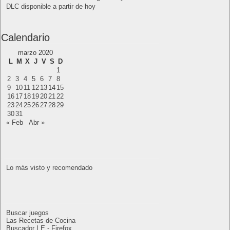
oficialmente y gratis? Actualizar archivos ISO
(32 bits / 64 bits)
Entradas recientes
Próximamente en XBOX Game Pass: Gears of
War E-Day Open Beta, Mio: Memories in Orbit,
Cricket 26 y mucho más
El Fire Emblem: Fortune’s Weave Direct trae más
detalles sobre este juego, centrado en combates
estratégicos, que llegará en exclusiva a Nintendo
Switch
AMD Ryzen AI Halo ofrece hasta un 34%
velocidad a agentes en inferencia loca
Ya está disponible la nueva temporada de Apex
Legends: Marca
Super Robot Wars Y celebra el 35º aniversario de
la serie con una actualización gratuita y un nuevo
DLC disponible a partir de hoy