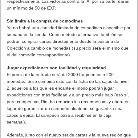
- A partir del nivel 13 se desbloqueará, de forma ilimitada, una
capsula épica por nivel. Cada una de ellas contiene un mínimo
de 3 cartas raras y 2 comunes. Todo, incluyendo la propia
capsula, tiene posibilidades de mejorar.
Conseguir una cantidad ilimitada de experiencia (EXP)
Todas las victorias en partidas PvP normales, clasificatorias y
en expediciones otorgarán 200 y 100 de EXP base,
respectivamente. Las victorias contra la IA, por su parte, darán
un mínimo de 50 de EXP.
Sin límite a la compra de comodines
Ya no habrá una cantidad limitada de comodines disponible por
semana en la tienda. Como método alternativo, también se
podrán comprar cartas directamente desde la pestaña de
Colección a cambio de monedas (su precio será el mismo que
el del comodín correspondiente).
Jugar expediciones con facilidad y regularidad
El precio de la entrada será de 2000 fragmentos o 200
monedas. Si se combina esto con la ficha de las cajas de nivel