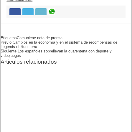
cambios y a los efectos que tienen en el juego en general. Su
objetivo es desarrollar el mejor sistema de progresión posible
para LoR a la vez que encuentran formas diferentes de
mantener el dinamismo del metajuego en un marco ilimitado.
Noticia
Cambios en la economía y en el sistema de
recompensas de Legends of Runeterra
publicada en
comunicae.es
Etiquetas
COMUNICAE
NOTA DE PRENSA
Previo
Cambios en la economía y en
el sistema de recompensas
de Legends of Runeterra
Siguiente
Los españoles sobrellevan la
cuarentena con deporte y
videojuegos