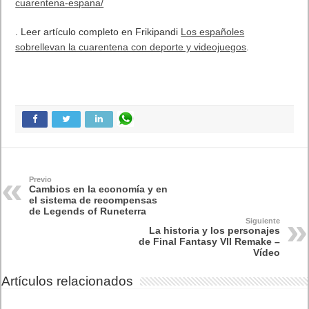
cuarentena-espana/
. Leer artículo completo en Frikipandi
Los españoles
sobrellevan la cuarentena con deporte y videojuegos
.
Previo
Cambios en la economía y en
el sistema de recompensas
de Legends of Runeterra
Siguiente
La historia y los personajes
de Final Fantasy VII Remake –
Vídeo
Artículos relacionados