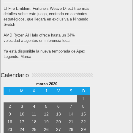
El Fire Emblem: Fortune’s Weave Direct trae más
detalles sobre este juego, centrado en combates
estratégicos, que llegará en exclusiva a Nintendo
Switch
AMD Ryzen AI Halo ofrece hasta un 34%
velocidad a agentes en inferencia loca
Ya está disponible la nueva temporada de Apex
Legends: Marca
Calendario
marzo 2020
L
M
X
J
V
S
D
1
2
3
4
5
6
7
8
9
10
11
12
13
14
15
16
17
18
19
20
21
22
23
24
25
26
27
28
29