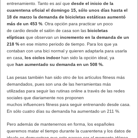
entrenamiento. Tanto es así que
desde el inicio de la
cuarentena oficial el domingo 15, sólo unos días hasta el
18 de marzo la demanda de bicicletas estáticas aumentó
más de un 453 %
. Otra opción para practicar un poco
de
cardio
desde el salón de casa son las
bicicletas
elípticas
que observan un
incremento en la demanda de un
218 %
en ese mismo periodo de tiempo. Para los que ya
contaban con una bici normal y quieren adaptarla para usarla
en casa,
los ciclos
indoor
han sido la opción ideal, ya
que
han aumentado su demanda en un 508 %.
Las pesas también han sido otro de los artículos fitness más
demandados, pues son una de las herramientas más
utilizadas para seguir las rutinas online a través de las redes
sociales que diariamente nos proponen
muchos
influencers
fitness para seguir entrenando desde casa.
En sólo cuatro días su demanda ha aumentado un 211 %.
Pero además de mantenernos en forma, los españoles
queremos matar el tiempo durante la cuarentena y los datos de
idealo.es demuestran que este parece ser el momento idóneo