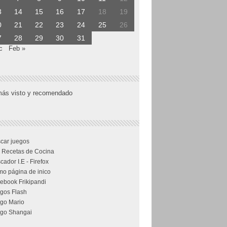
3
14
15
16
17
18
19
0
21
22
23
24
25
26
7
28
29
30
31
c
Feb »
más visto y recomendado
car juegos
 Recetas de Cocina
cador I.E - Firefox
o página de inico
ebook Frikipandi
gos Flash
go Mario
go Shangai