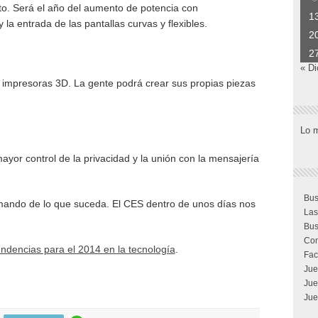
to. Será el año del aumento de potencia con
1
a entrada de las pantallas curvas y flexibles.
2
2
« Di
s impresoras 3D. La gente podrá crear sus propias piezas
Lo 
ayor control de la privacidad y la unión con la mensajería
Bus
rmando de lo que suceda. El CES dentro de unos días nos
Las
Bus
Com
ndencias para el 2014 en la tecnología
.
Fac
Jue
Jue
Jue