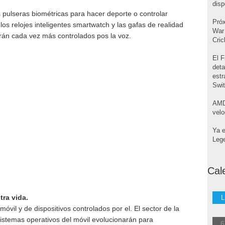
disp
 pulseras biométricas para hacer deporte o controlar
Pró
los relojes inteligentes smartwatch y las gafas de realidad
War 
án cada vez más controlados pos la voz.
Cri
El F
deta
estr
Swi
AMD
velo
Ya e
Leg
Cal
tra vida.
L
óvil y de dispositivos controlados por el. El sector de la
istemas operativos del móvil evolucionarán para
6