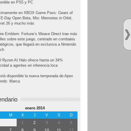
onible en PS5 y PC
ximamente en XBOX Game Pass: Gears of
E-Day Open Beta, Mio: Memories in Orbit,
cket 26 y mucho más
ire Emblem: Fortune’s Weave Direct trae más
lles sobre este juego, centrado en combates
atégicos, que llegará en exclusiva a Nintendo
tch
 Ryzen AI Halo ofrece hasta un 34%
cidad a agentes en inferencia loca
stá disponible la nueva temporada de Apex
ends: Marca
endario
enero 2014
M
X
J
V
S
D
1
2
3
4
5
7
8
9
10
11
12