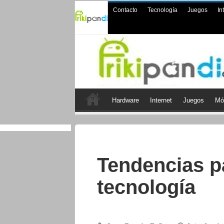
Contacto
Tecnología
Juegos
In
Hardware
Internet
Juegos
Mó
Tendencias pa
tecnología