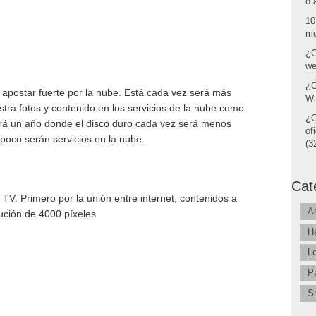
o 
10
mo
¿C
we
¿C
 apostar fuerte por la nube. Está cada vez será más
Wi
ra fotos y contenido en los servicios de la nube como
¿C
rá un año donde el disco duro cada vez será menos
of
poco serán servicios en la nube.
(32
Cat
TV. Primero por la unión entre internet, contenidos a
A
ución de 4000 píxeles
H
L
P
S