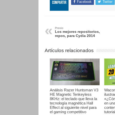
Facebook
Twitter
Compartir
Previo
Los mejores repositorios,
repos, para Cydia 2014
Artículos relacionados
Análisis Razer Huntsman V3
Wacom
HE Magnetic Tenkeyless
ilustr
8KHz: el teclado que lleva la
«¿Cóm
tecnología magnética Hall
en una
Effect al siguiente nivel para
conten
el gaming competitivo
tutori