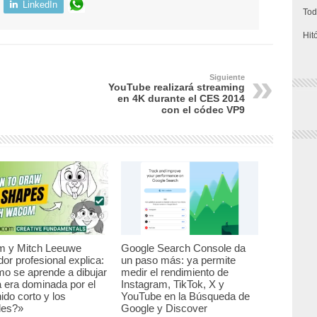
LinkedIn
Tod
Hit
Siguiente
YouTube realizará streaming
en 4K durante el CES 2014
con el códec VP9
 y Mitch Leeuwe
Google Search Console da
ador profesional explica:
un paso más: ya permite
o se aprende a dibujar
medir el rendimiento de
 era dominada por el
Instagram, TikTok, X y
ido corto y los
YouTube en la Búsqueda de
ales?»
Google y Discover