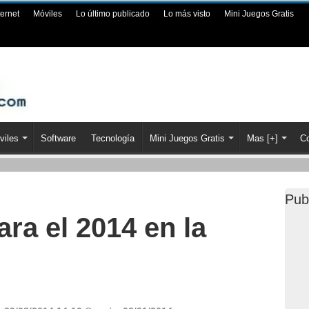
ternet
Móviles
Lo último publicado
Lo más visto
Mini Juegos Gratis
viles
Software
Tecnología
Mini Juegos Gratis
Mas [+]
Co
Pub
ra el 2014 en la