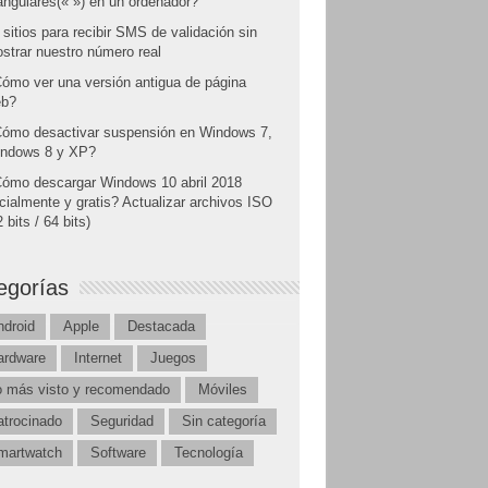
angulares(« ») en un ordenador?
 sitios para recibir SMS de validación sin
strar nuestro número real
ómo ver una versión antigua de página
b?
ómo desactivar suspensión en Windows 7,
ndows 8 y XP?
ómo descargar Windows 10 abril 2018
icialmente y gratis? Actualizar archivos ISO
 bits / 64 bits)
egorías
ndroid
Apple
Destacada
ardware
Internet
Juegos
o más visto y recomendado
Móviles
atrocinado
Seguridad
Sin categoría
martwatch
Software
Tecnología