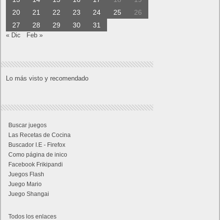
20
21
22
23
24
25
26
27
28
29
30
31
« Dic
Feb »
Lo más visto y recomendado
Buscar juegos
Las Recetas de Cocina
Buscador I.E - Firefox
Como página de inico
Facebook Frikipandi
Juegos Flash
Juego Mario
Juego Shangai
Todos los enlaces