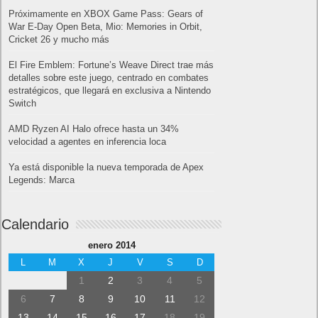
Próximamente en XBOX Game Pass: Gears of
War E-Day Open Beta, Mio: Memories in Orbit,
Cricket 26 y mucho más
El Fire Emblem: Fortune’s Weave Direct trae más
detalles sobre este juego, centrado en combates
estratégicos, que llegará en exclusiva a Nintendo
Switch
AMD Ryzen AI Halo ofrece hasta un 34%
velocidad a agentes en inferencia loca
Ya está disponible la nueva temporada de Apex
Legends: Marca
Calendario
enero 2014
L
M
X
J
V
S
D
1
2
3
4
5
6
7
8
9
10
11
12
13
14
15
16
17
18
19