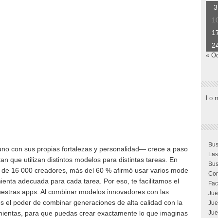
3
1
1
2
« O
Lo 
Bus
no con sus propias fortalezas y personalidad— crece a pasos
Las
 que utilizan distintos modelos para distintas tareas. En
Bus
de 16 000 creadores, más del 60 % afirmó usar varios modelos
Com
ienta adecuada para cada tarea. Por eso, te facilitamos el
Fac
uestras apps. Al combinar modelos innovadores con las
Jue
s el poder de combinar generaciones de alta calidad con la
Jue
amientas, para que puedas crear exactamente lo que imaginas.
Jue