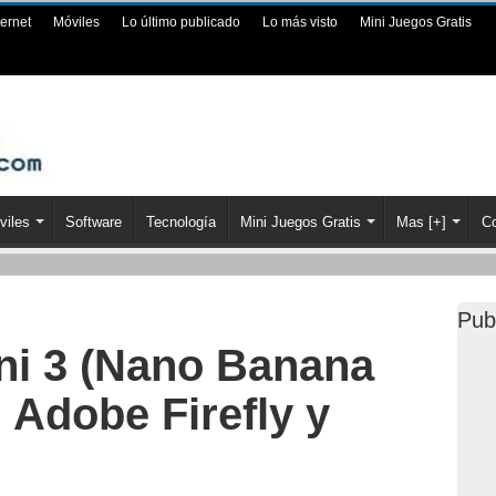
ternet
Móviles
Lo último publicado
Lo más visto
Mini Juegos Gratis
viles
Software
Tecnología
Mini Juegos Gratis
Mas [+]
Co
Pub
i 3 (Nano Banana
 Adobe Firefly y