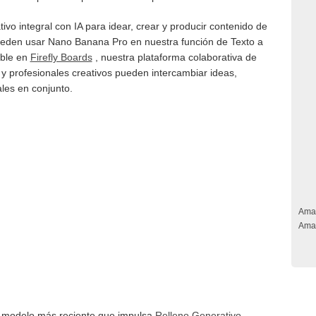
tivo integral con IA para idear, crear y producir contenido de
ueden usar Nano Banana Pro en nuestra función de Texto a
ible en
Firefly Boards
, nuestra plataforma colaborativa de
 profesionales creativos pueden intercambiar ideas,
ales en conjunto.
Ama
Ama
 modelo más reciente que impulsa
Relleno Generativo
,