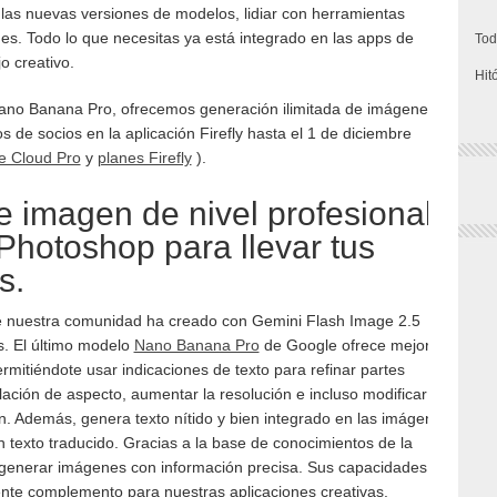
las nuevas versiones de modelos, lidiar con herramientas
nes. Todo lo que necesitas ya está integrado en las apps de
Tod
o creativo.
Hit
ano Banana Pro, ofrecemos generación ilimitada de imágenes
 de socios en la aplicación Firefly hasta el 1 de diciembre
e Cloud Pro
y
planes Firefly
).
e imagen de nivel profesional
 Photoshop para llevar tus
s.
que nuestra comunidad ha creado con Gemini Flash Image 2.5
. El último modelo
Nano Banana Pro
de Google ofrece mejoras
permitiéndote usar indicaciones de texto para refinar partes
lación de aspecto, aumentar la resolución e incluso modificar
ón. Además, genera texto nítido y bien integrado en las imágenes
n texto traducido. Gracias a la base de conocimientos de la
enerar imágenes con información precisa. Sus capacidades
ente complemento para nuestras aplicaciones creativas.