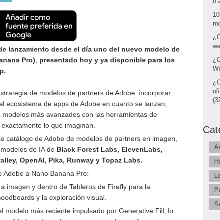
o 
10
mo
¿C
we
de lanzamiento desde el día uno del nuevo modelo de
anana Pro)
,
presentado hoy y ya disponible para los
¿C
Wi
p.
¿C
of
estrategia de modelos de partners de Adobe: incorporar
(32
 al ecosistema de apps de Adobe en cuanto se lanzan,
os modelos más avanzados con las herramientas de
r exactamente lo que imaginan.
Cat
e catálogo de Adobe de modelos de partners en imagen,
A
e modelos de IA de
Black Forest Labs, ElevenLabs,
lley, OpenAI, Pika, Runway y Topaz Labs.
H
de Adobe a Nano Banana Pro:
L
 a imagen y dentro de Tableros de Firefly para la
P
oodboards y la exploración visual.
S
l modelo más reciente impulsado por Generative Fill, lo