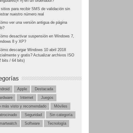
angulares(« ») en un ordenador?
 sitios para recibir SMS de validación sin
strar nuestro número real
ómo ver una versión antigua de página
b?
ómo desactivar suspensión en Windows 7,
ndows 8 y XP?
ómo descargar Windows 10 abril 2018
icialmente y gratis? Actualizar archivos ISO
 bits / 64 bits)
egorías
ndroid
Apple
Destacada
ardware
Internet
Juegos
o más visto y recomendado
Móviles
atrocinado
Seguridad
Sin categoría
martwatch
Software
Tecnología