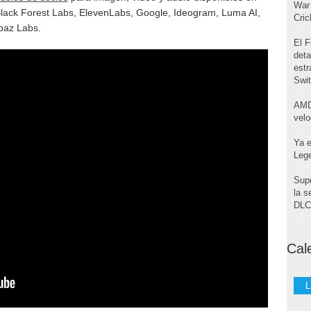
War 
 Black Forest Labs, ElevenLabs, Google, Ideogram, Luma AI,
Cri
paz Labs.
El F
deta
estr
Swi
AMD
velo
Ya e
Leg
Supe
la s
DLC 
Cal
L