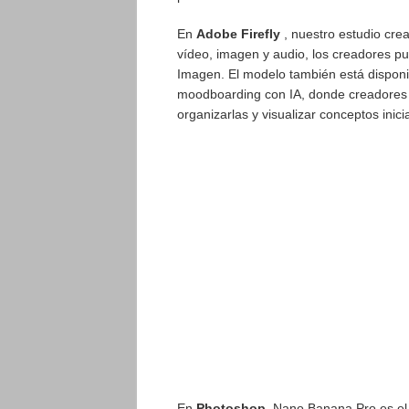
En
Adobe Firefly
, nuestro estudio crea
vídeo, imagen y audio, los creadores p
Imagen. El modelo también está dispon
moodboarding con IA, donde creadores y
organizarlas y visualizar conceptos inici
En
Photoshop,
Nano Banana Pro es el