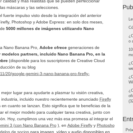
 calidad y más realistas que se pueden perfeccionar
Pub
las máscaras y las selecciones.
 fuerte impulso visto desde la integración del anterior
Le
efly, Photoshop y Adobe Express: en solo dos meses,
Có
 de
5000 millones de imágenes utilizando Nano
.
¿C
o 
to a Nano Banana Pro,
Adobe ofrece
generaciones de
10
 y modelos partners, incluido Nano Banana Pro, en la
mo
mbre
(disponible para los suscriptores de Creative Cloud
¿C
raducción de su blog
we
/11/20/google-gemini-3-nano-banana-pro-firefly-
¿C
Wi
¿C
ejor lugar para ayudarte a plasmar tu visión creativa,
of
 industria, incluido nuestro recientemente anunciado
Firefly
(32
 en cuanto se lanzan. Esto significa que te beneficias de la
 usar el mejor modelo para cualquier tarea creativa, junto con
Ent
ión. Hoy, cumplimos una vez más esa promesa al integrar el
mini 3 (con Nano Banana Pro
), en
Adobe Firefly
y
Photoshop
.
Pró
delos de socios
para imagen, vídeo y audio disponibles en