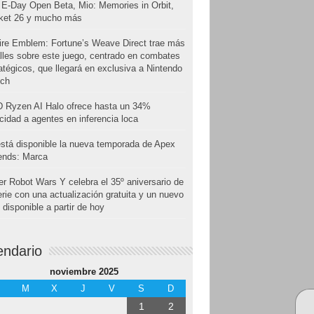
E-Day Open Beta, Mio: Memories in Orbit,
cket 26 y mucho más
ire Emblem: Fortune’s Weave Direct trae más
lles sobre este juego, centrado en combates
atégicos, que llegará en exclusiva a Nintendo
tch
 Ryzen AI Halo ofrece hasta un 34%
cidad a agentes en inferencia loca
stá disponible la nueva temporada de Apex
ends: Marca
r Robot Wars Y celebra el 35º aniversario de
erie con una actualización gratuita y un nuevo
disponible a partir de hoy
endario
noviembre 2025
M
X
J
V
S
D
1
2