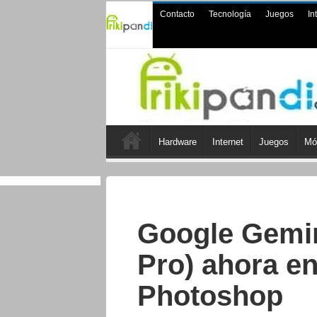
Contacto
Tecnología
Juegos
In
Hardware
Internet
Juegos
Mó
Google Gemin
Pro) ahora en
Photoshop