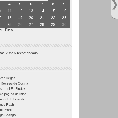
4
5
6
7
8
9
0
11
12
13
14
15
16
7
18
19
20
21
22
23
4
25
26
27
28
29
30
ct
Dic »
más visto y recomendado
car juegos
 Recetas de Cocina
cador I.E - Firefox
o página de inico
ebook Frikipandi
gos Flash
go Mario
go Shangai