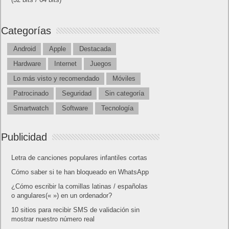
Categorías
Android
Apple
Destacada
Hardware
Internet
Juegos
Lo más visto y recomendado
Móviles
Patrocinado
Seguridad
Sin categoría
Smartwatch
Software
Tecnología
Publicidad
Letra de canciones populares infantiles cortas
Cómo saber si te han bloqueado en WhatsApp
¿Cómo escribir la comillas latinas / españolas
o angulares(« ») en un ordenador?
10 sitios para recibir SMS de validación sin
mostrar nuestro número real