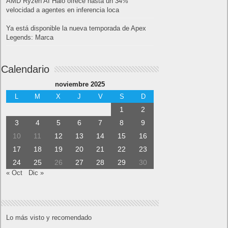
AMD Ryzen AI Halo ofrece hasta un 34%
velocidad a agentes en inferencia loca
Ya está disponible la nueva temporada de Apex
Legends: Marca
Calendario
noviembre 2025
L
M
X
J
V
S
D
1
2
3
4
5
6
7
8
9
10
11
12
13
14
15
16
17
18
19
20
21
22
23
24
25
26
27
28
29
30
« Oct
Dic »
Lo más visto y recomendado