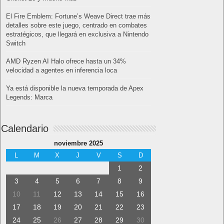
El Fire Emblem: Fortune’s Weave Direct trae más
detalles sobre este juego, centrado en combates
estratégicos, que llegará en exclusiva a Nintendo
Switch
AMD Ryzen AI Halo ofrece hasta un 34%
velocidad a agentes en inferencia loca
Ya está disponible la nueva temporada de Apex
Legends: Marca
Calendario
noviembre 2025
L
M
X
J
V
S
D
1
2
3
4
5
6
7
8
9
10
11
12
13
14
15
16
17
18
19
20
21
22
23
24
25
26
27
28
29
30