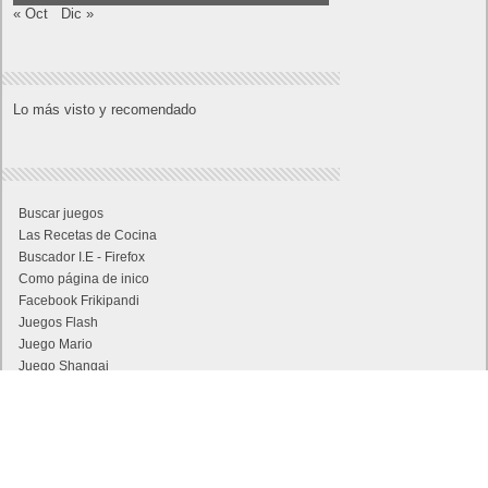
« Oct
Dic »
Lo más visto y recomendado
Buscar juegos
Las Recetas de Cocina
Buscador I.E - Firefox
Como página de inico
Facebook Frikipandi
Juegos Flash
Juego Mario
Juego Shangai
Todos los enlaces
Hitórico de Noticias del Blog