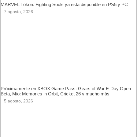
Actualización de la temporada High-Stakes
Mientras tanto, la temporada High-Stakes sigue con fuerza
en
HITMAN World of Assassination
. El Objetivo Escurridizo Le
Chiffre regresa justo a tiempo para que los nuevos jugadores
se enfrenten a esta misión cargada de tensión; estará
disponible desde hoy hasta el 14 de septiembre. Se trata del
primer Objetivo Escurridizo jugable en iPhone y iPad, lo que
permitirá a los jugadores enfrentarse al villano favorito de los
fans de la película Casino Royale (2006). Además, en las