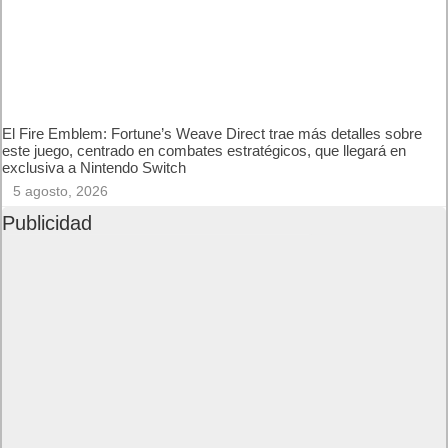
próximas semanas llegarán más Desafíos, Objetivos
Escurridizos, Contratos Destacados y recompensas exclusivas
vía Twitch Drops. En definitiva, hay mucho más HITMAN por
disfrutar en los próximos meses.
Para saber más sobre el juego, por favor, visita
el sitio oficial
. Leer artículo completo en Frikipandi
HITMAN World of
Assassination llega hoy a iPhone y iPad
.
Previo
Farmer’s Dynasty 2 llegará a PC a
inicios de 2026
Siguiente
Descubre la historia y el rico
trasfondo de Digimon Story Time