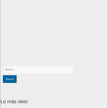
Próximamente en XBOX Game Pass: Gears of War E-Day
Open Beta, Mio: Memories in Orbit, Cricket 26 y mucho más
5 agosto, 2026
El Fire Emblem: Fortune’s Weave Direct trae más detalles
sobre este juego, centrado en combates estratégicos, que
llegará en exclusiva a Nintendo Switch