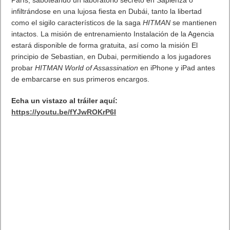
IO Interactive, desarrollador y editor independiente de
videojuegos, ha anunciado que la experiencia completa de
HITMAN World of Assassination
llegará hoy a iPhone y iPad.
Los jugadores podrán calzarse los elegantes zapatos del
Agente 47 y emprender misiones en las 25 localizaciones
de
HITMAN World of Assassination,
todo desde la palma de su
mano. Acompañando a su lanzamiento para iPhone y
iPad,
HITMAN World of Assassination
también estará
disponible para ordenadores MAC con procesadores Apple
Silicon a finales de este año, con fecha exacta aún por
confirmar.
Esta versión para dispositivos móviles ofrece la
experiencia
sandbox
completa de
HITMAN
en iPhone y iPad,
con todas las localizaciones y misiones disponibles desde el
primer día. Ya sea camuflándose en un desfile de moda en
París, saboteando un laboratorio secreto en Sapienza o