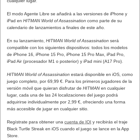
IOI ha diseñado los controles táctiles cero, específicamente
para iPhone y iPad. Estos botones táctiles serán sensibles al
entorno y se adaptarán dinámicamente, adaptándose a los