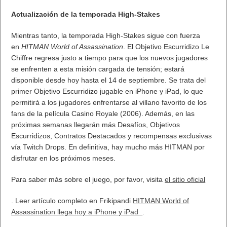
escenarios.
HITMAN World of Assassination
se beneficia
también del MetalFX, ofreciendo un apartado gráfico de alta
calidad en esta versión de las misiones del Agente 47 para
iPhone y iPad. Además, los controles táctiles son inteligentes,
adaptables y completamente nuevos. Para quienes prefieran
una experiencia con controles físicos,
HITMAN World of
Assassination
para iPhone y iPad será compatible con todos
los mandos de terceros, ofreciendo así otra forma de disfrutar
de la profunda y gratificante jugabilidad de
HITMAN
en
cualquier lugar.
El modo Agente Libre se añadirá a las versiones de iPhone y
iPad en
HITMAN World of Assassination
como parte de su
calendario de lanzamientos a finales de este año.
En su lanzamiento,
HITMAN World of Assassination
será
compatible con los siguientes dispositivos: todos los modelos
de iPhone 16, iPhone 15 Pro, iPhone 15 Pro Max, iPad Pro,
iPad Air (procesador M1 o posterior) y iPad mini (A17 Pro).
HITMAN World of Assassination
estará disponible en iOS, como