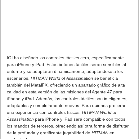
infiltrándose en una lujosa fiesta en Dubái, tanto la libertad
como el sigilo característicos de la saga
HITMAN
se mantienen
intactos. La misión de entrenamiento Instalación de la Agencia
estará disponible de forma gratuita, así como la misión El
principio de Sebastian, en Dubai, permitiendo a los jugadores
probar
HITMAN World of Assassination
en iPhone y iPad antes
de embarcarse en sus primeros encargos.
Echa un vistazo al tráiler aquí:
https://youtu.be/fYJwROKrP6I