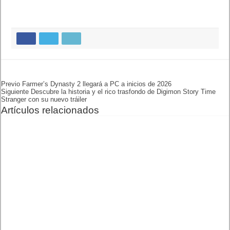
juego completo, por 69,99 €. Para los primeros jugadores de la
versión móvil que quieran disfrutar de
HITMAN
en cualquier
lugar, cada una de las 24 localizaciones del juego podrá
adquirirse individualmente por 2,99 €, ofreciendo una forma
más accesible de jugar en cualquier sitio.
Regístrate para obtener una
cuenta de IOI
y recibirás el traje
Black Turtle Streak en iOS cuando el juego se lance en la App
Store.