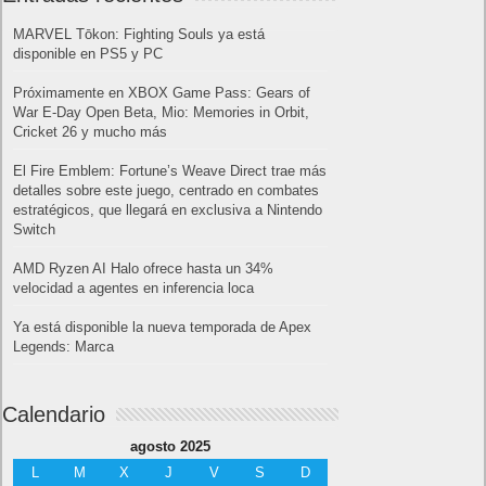
MARVEL Tōkon: Fighting Souls ya está
disponible en PS5 y PC
Próximamente en XBOX Game Pass: Gears of
War E-Day Open Beta, Mio: Memories in Orbit,
Cricket 26 y mucho más
El Fire Emblem: Fortune’s Weave Direct trae más
detalles sobre este juego, centrado en combates
estratégicos, que llegará en exclusiva a Nintendo
Switch
AMD Ryzen AI Halo ofrece hasta un 34%
velocidad a agentes en inferencia loca
Ya está disponible la nueva temporada de Apex
Legends: Marca
Calendario
agosto 2025
L
M
X
J
V
S
D