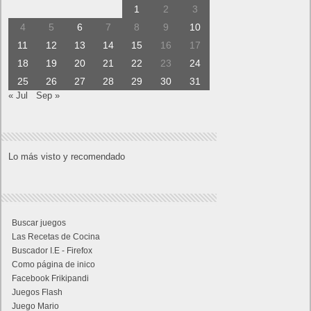
1
2
3
4
5
6
7
8
9
10
11
12
13
14
15
16
17
18
19
20
21
22
23
24
25
26
27
28
29
30
31
« Jul
Sep »
Lo más visto y recomendado
Buscar juegos
Las Recetas de Cocina
Buscador I.E - Firefox
Como página de inico
Facebook Frikipandi
Juegos Flash
Juego Mario