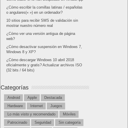
¿Cómo escribir la comillas latinas / españolas
o angulares(« ») en un ordenador?
10 sitios para recibir SMS de validación sin
mostrar nuestro número real
¿Cómo ver una versión antigua de página
web?
¿Cómo desactivar suspensión en Windows 7,
Windows 8 y XP?
¿Cómo descargar Windows 10 abril 2018
oficialmente y gratis? Actualizar archivos ISO
(32 bits / 64 bits)
Categorías
Android
Apple
Destacada
Hardware
Internet
Juegos
Lo más visto y recomendado
Móviles
Patrocinado
Seguridad
Sin categoría