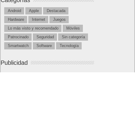
MARVEL Tōkon: Fighting Souls ya está
disponible en PS5 y PC
Próximamente en XBOX Game Pass: Gears of
War E-Day Open Beta, Mio: Memories in Orbit,
Cricket 26 y mucho más
El Fire Emblem: Fortune’s Weave Direct trae más
detalles sobre este juego, centrado en combates
estratégicos, que llegará en exclusiva a Nintendo
Switch
AMD Ryzen AI Halo ofrece hasta un 34%
velocidad a agentes en inferencia loca
Ya está disponible la nueva temporada de Apex
Legends: Marca
Calendario
julio 2021
L
M
X
J
V
S
D