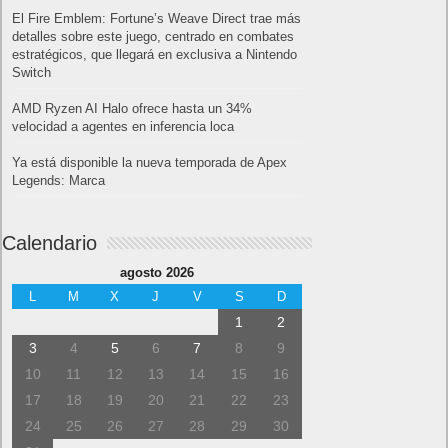
El Fire Emblem: Fortune’s Weave Direct trae más
detalles sobre este juego, centrado en combates
estratégicos, que llegará en exclusiva a Nintendo
Switch
AMD Ryzen AI Halo ofrece hasta un 34%
velocidad a agentes en inferencia loca
Ya está disponible la nueva temporada de Apex
Legends: Marca
Calendario
agosto 2026
L
M
X
J
V
S
D
1
2
3
4
5
6
7
8
9
10
11
12
13
14
15
16
17
18
19
20
21
22
23
24
25
26
27
28
29
30