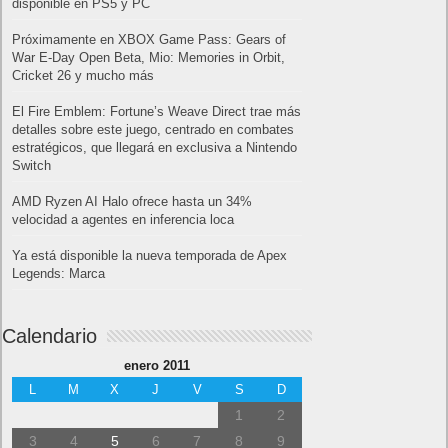
disponible en PS5 y PC
Próximamente en XBOX Game Pass: Gears of
War E-Day Open Beta, Mio: Memories in Orbit,
Cricket 26 y mucho más
El Fire Emblem: Fortune’s Weave Direct trae más
detalles sobre este juego, centrado en combates
estratégicos, que llegará en exclusiva a Nintendo
Switch
AMD Ryzen AI Halo ofrece hasta un 34%
velocidad a agentes en inferencia loca
Ya está disponible la nueva temporada de Apex
Legends: Marca
Calendario
enero 2011
L
M
X
J
V
S
D
1
2
3
4
5
6
7
8
9