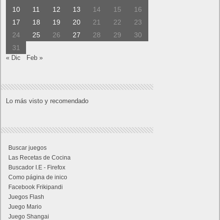
10
11
12
13
14
15
16
17
18
19
20
21
22
23
24
25
26
27
28
29
30
31
« Dic
Feb »
Lo más visto y recomendado
Buscar juegos
Las Recetas de Cocina
Buscador I.E - Firefox
Como página de inico
Facebook Frikipandi
Juegos Flash
Juego Mario
Juego Shangai