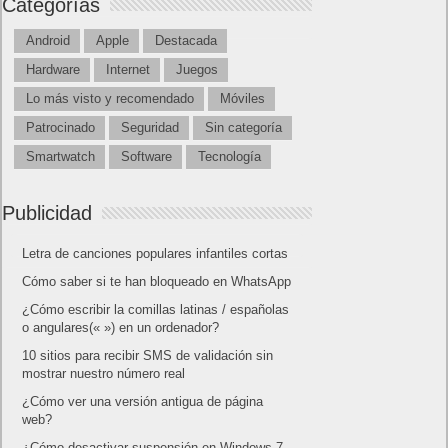
Categorías
Android
Apple
Destacada
Hardware
Internet
Juegos
Lo más visto y recomendado
Móviles
Patrocinado
Seguridad
Sin categoría
Smartwatch
Software
Tecnología
Publicidad
Letra de canciones populares infantiles cortas
Cómo saber si te han bloqueado en WhatsApp
¿Cómo escribir la comillas latinas / españolas
o angulares(« ») en un ordenador?
10 sitios para recibir SMS de validación sin
mostrar nuestro número real
¿Cómo ver una versión antigua de página
web?
¿Cómo desactivar suspensión en Windows 7,