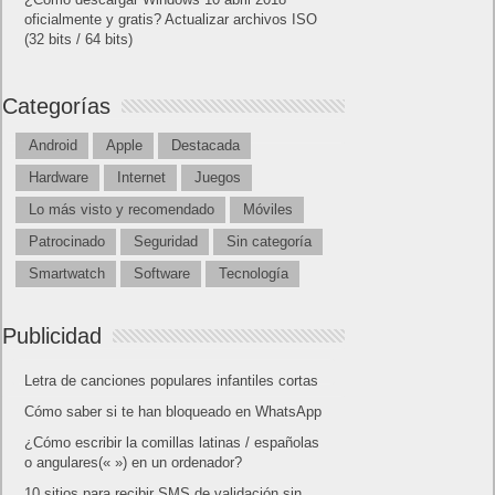
oficialmente y gratis? Actualizar archivos ISO
(32 bits / 64 bits)
Categorías
Android
Apple
Destacada
Hardware
Internet
Juegos
Lo más visto y recomendado
Móviles
Patrocinado
Seguridad
Sin categoría
Smartwatch
Software
Tecnología
Publicidad
Letra de canciones populares infantiles cortas
Cómo saber si te han bloqueado en WhatsApp
¿Cómo escribir la comillas latinas / españolas
o angulares(« ») en un ordenador?
10 sitios para recibir SMS de validación sin