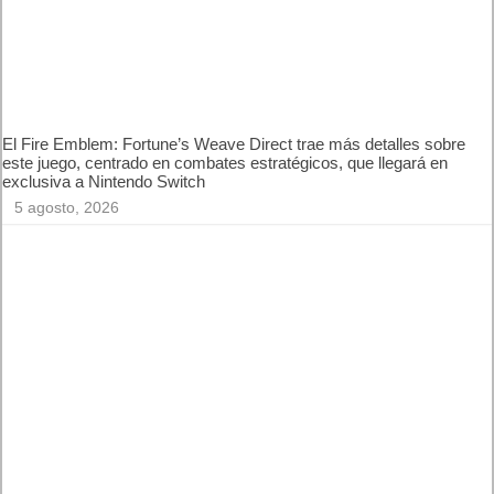
Open Beta, Mio: Memories in Orbit, Cricket 26 y mucho más
5 agosto, 2026
El Fire Emblem: Fortune’s Weave Direct trae más detalles
sobre este juego, centrado en combates estratégicos, que
llegará en exclusiva a Nintendo Switch
5 agosto, 2026