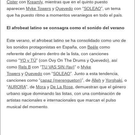
Cister
con
Kreamly
, mientras que en el quinto puesto
aparecen
Myke Towers
y
Quevedo
con “
SOLEAO
”, un tema
que ha puesto ritmo a momentos veraniegos en todo el país.
El afrobeat latino se consagra como el sonido del verano
Este verano, el afrobeat latino se ha consolidado como uno de
los sonidos protagonistas en España, con
Beéle
como
referente del género dentro de la lista, con canciones
como “
YO y TÚ
” (con Ovy On The Drums y Quevedo), así
como
Rels B
con “
TU VAS SIN (fav)
” o
Myke
Towers
y
Quevedo
con “
SOLEAO
”. Junto a esta tendencia,
canciones como “
capaz (merengueton)
”, de
Alleh
y
Yorghaki
, o
“
AURORA
”, de
Mora
y
De La Rose
, demuestran que el género
urbano sigue dominando las listas, con una combinación de
artistas nacionales e internacionales que marcan el pulso
musical del momento.