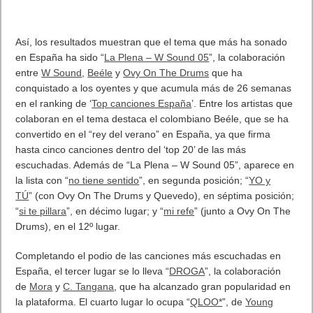
Así, los resultados muestran que el tema que más ha sonado
en España ha sido “
La Plena – W Sound 05
”, la colaboración
entre
W Sound
,
Beéle
y
Ovy On The Drums
que ha
conquistado a los oyentes y que acumula más de 26 semanas
en el ranking de ‘
Top canciones España
’. Entre los artistas que
colaboran en el tema destaca el colombiano Beéle, que se ha
convertido en el “rey del verano” en España, ya que firma
hasta cinco canciones dentro del ‘top 20’ de las más
escuchadas. Además de “La Plena – W Sound 05”, aparece en
la lista con “
no tiene sentido
”, en segunda posición; “
YO y
TÚ
” (con Ovy On The Drums y Quevedo), en séptima posición;
“
si te pillara
”, en décimo lugar; y “
mi refe
” (junto a Ovy On The
Drums), en el 12º lugar.
Completando el podio de las canciones más escuchadas en
España, el tercer lugar se lo lleva “
DROGA
”, la colaboración
de
Mora
y
C. Tangana
, que ha alcanzado gran popularidad en
la plataforma. El cuarto lugar lo ocupa “
QLOO*
”, de
Young