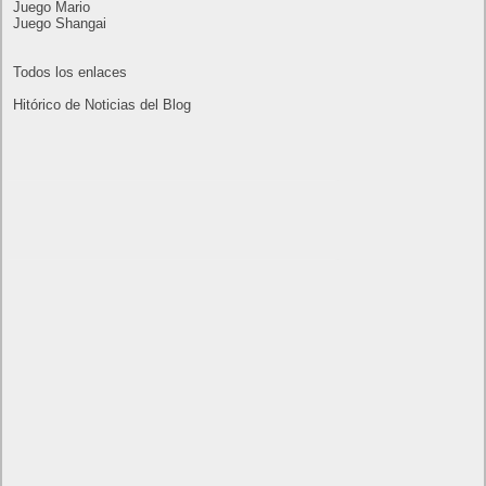
16
17
11
12
13
14
15
23
18
19
20
21
22
24
25
26
27
28
29
30
31
« Jul
Sep »
Lo más visto y recomendado
Buscar juegos
Las Recetas de Cocina
Buscador I.E - Firefox
Como página de inico
Facebook Frikipandi
Juegos Flash
Juego Mario
Juego Shangai