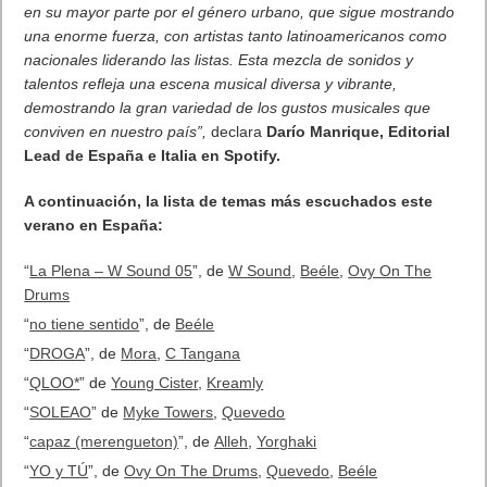
en su mayor parte por el género urbano, que sigue mostrando
una enorme fuerza, con artistas tanto latinoamericanos como
nacionales liderando las listas. Esta mezcla de sonidos y
talentos refleja una escena musical diversa y vibrante,
demostrando la gran variedad de los gustos musicales que
conviven en nuestro país”,
declara
Darío Manrique, Editorial
Lead de España e Italia en Spotify.
A continuación, la lista de temas más escuchados este
verano en España:
“
La Plena – W Sound 05
”, de
W Sound
,
Beéle
,
Ovy On The
Drums
“
no tiene sentido
”, de
Beéle
“
DROGA
”, de
Mora
,
C Tangana
“
QLOO*
” de
Young Cister
,
Kreamly
“
SOLEAO
” de
Myke Towers
,
Quevedo
“
capaz (merengueton)
”, de
Alleh
,
Yorghaki
“
YO y TÚ
”, de
Ovy On The Drums
,
Quevedo
,
Beéle