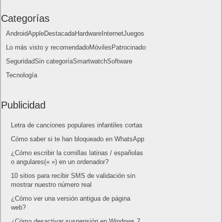
10 sitios para recibir SMS de validación sin
mostrar nuestro número real
¿Cómo ver una versión antigua de página
web?
¿Cómo desactivar suspensión en Windows 7,
Windows 8 y XP?
¿Cómo descargar Windows 10 abril 2018
oficialmente y gratis? Actualizar archivos ISO
(32 bits / 64 bits)
Categorías
Android
Apple
Destacada
Hardware
Internet
Juegos
Lo más visto y recomendado
Móviles
Patrocinado
Seguridad
Sin categoría
Smartwatch
Software
Tecnología