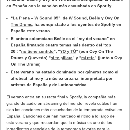
W Sound, Beéle y Ovy On The Drums conquistan el verano
en España con la canción más escuchada en Spotify
“
La Plena – W Sound 05
”, de
W Sound
,
Beéle
y
Ovy On
The Drums
, ha conquistado a los oyentes de Spotify en
España este verano
El artista colombiano Beéle es el “rey del verano” en
España firmando cuatro temas más dentro del ‘top
20’: “
no tiene sentido
”, “
YO y TÚ
” (con Ovy On The
Drums y Quevedo) “
si te pillara
” y “
mi refe
” (junto a Ovy
On The Drums)
Este verano ha estado dominado por géneros como el
afrobeat latino y la música urbana, interpretada por
artistas de España y de Latinoamérica
El verano entra en su recta final y Spotify, la compañía más
grande de audio en streaming del mundo, revela cuáles han
sido las canciones más escuchadas de la temporada estival en
España. Canciones que han marcado el ritmo a lo largo de
este verano y que recuerdan que la música es uno de los
ingredientes esenciales de la temporada favorita para la