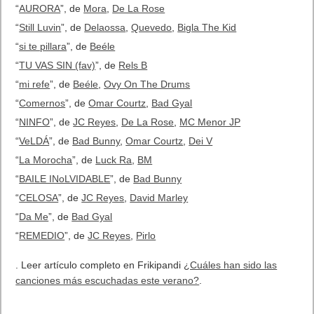
“
AURORA
”, de
Mora
,
De La Rose
“
Still Luvin
”, de
Delaossa
,
Quevedo
,
Bigla The Kid
“
si te pillara
”, de
Beéle
“
TU VAS SIN (fav)
”, de
Rels B
“
mi refe
”, de
Beéle
,
Ovy On The Drums
“
Comernos
”, de
Omar Courtz
,
Bad Gyal
“
NINFO
”, de
JC Reyes
,
De La Rose
,
MC Menor JP
“
VeLDÁ
”, de
Bad Bunny
,
Omar Courtz
,
Dei V
“
La Morocha
”, de
Luck Ra
,
BM
“
BAILE INoLVIDABLE
”, de
Bad Bunny
“
CELOSA
”, de
JC Reyes
,
David Marley
“
Da Me
”, de
Bad Gyal
“
REMEDIO
”, de
JC Reyes
,
Pirlo
. Leer artículo completo en Frikipandi
¿Cuáles han sido las
canciones más escuchadas este verano?
.