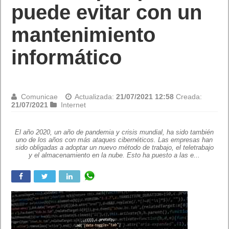
puede evitar con un
mantenimiento
informático
Comunicae
Actualizada:
21/07/2021 12:58
Creada:
21/07/2021
Internet
El año 2020, un año de pandemia y crisis mundial, ha sido también
uno de los años con más ataques cibernéticos. Las empresas han
sido obligadas a adoptar un nuevo método de trabajo, el teletrabajo
y el almacenamiento en la nube. Esto ha puesto a las e...