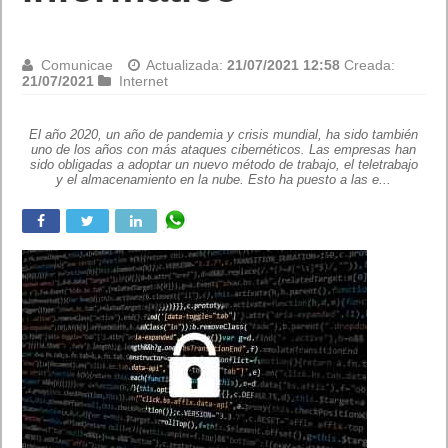
Comunicae
Actualizada:
21/07/2021 12:58
Creada:
21/07/2021
Internet
El año 2020, un año de pandemia y crisis mundial, ha sido también
uno de los años con más ataques cibernéticos. Las empresas han
sido obligadas a adoptar un nuevo método de trabajo, el teletrabajo
y el almacenamiento en la nube. Esto ha puesto a las e...