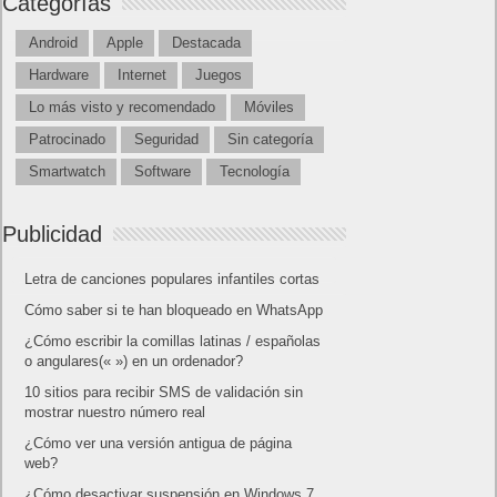
Categorías
Android
Apple
Destacada
Hardware
Internet
Juegos
Lo más visto y recomendado
Móviles
Patrocinado
Seguridad
Sin categoría
Smartwatch
Software
Tecnología
Publicidad
Letra de canciones populares infantiles cortas
Cómo saber si te han bloqueado en WhatsApp
¿Cómo escribir la comillas latinas / españolas
o angulares(« ») en un ordenador?
10 sitios para recibir SMS de validación sin
mostrar nuestro número real
¿Cómo ver una versión antigua de página
web?
¿Cómo desactivar suspensión en Windows 7,