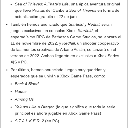
Sea of Thieves: A Pirate’s Life
, una épica aventura original
que lleva Piratas del Caribe a
Sea of Thieves
en forma de
actualización gratuita el 22 de junio.
También hemos anunciado que
Starfield
y
Redfall
serán
juegos exclusivos en consolas
Xbox
.
Starfield
, el
esperadísimo RPG de Bethesda Game Studios, se lanzará el
11 de noviembre de 2022, y
Redfall
, un shooter cooperativo
de las mentes creativas de Arkane Austin, se lanzará en el
verano de 2022. Ambos llegarán en exclusiva a
Xbox
Series
X|S y PC.
Por último, hemos anunciado juegos muy queridos y
esperados que se unirán a
Xbox
Game Pass, como:
Back 4 Blood
Hades
Among Us
Yakuza Like a Dragon
(lo que significa que toda la serie
principal es ahora jugable en
Xbox
Game Pass)
S.T.A.L.K.E.R. 2
(en PC)