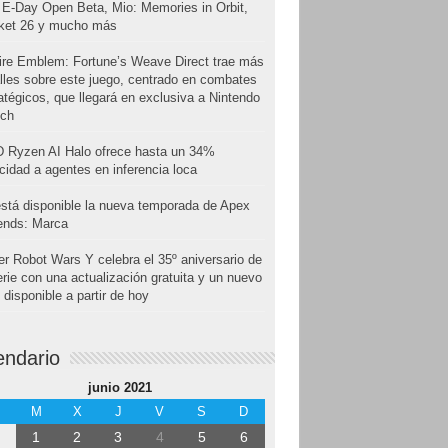
E-Day Open Beta, Mio: Memories in Orbit,
cket 26 y mucho más
ire Emblem: Fortune’s Weave Direct trae más
lles sobre este juego, centrado en combates
atégicos, que llegará en exclusiva a Nintendo
tch
 Ryzen AI Halo ofrece hasta un 34%
cidad a agentes en inferencia loca
stá disponible la nueva temporada de Apex
ends: Marca
r Robot Wars Y celebra el 35º aniversario de
erie con una actualización gratuita y un nuevo
disponible a partir de hoy
endario
junio 2021
M
X
J
V
S
D
1
2
3
4
5
6