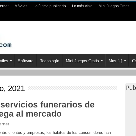
ternet
Móviles
Lo último publicado
Lo más visto
Mini Juegos Gratis
viles
Software
Tecnología
Mini Juegos Gratis
Mas [+]
Co
io, 2021
Pub
 servicios funerarios de
lega al mercado
ernet
s entre clientes y empresas, los hábitos de los consumidores han