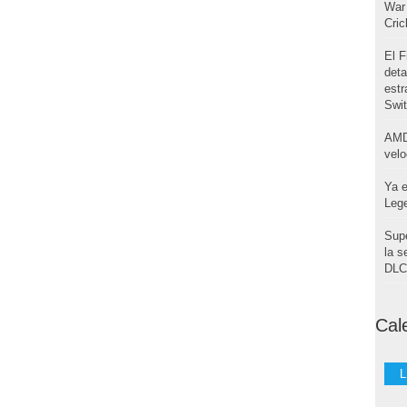
War 
Cri
El F
deta
estr
Swi
AMD
velo
Ya e
Leg
Supe
la s
DLC 
Cal
L