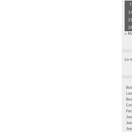
7
1
2
2
« M
Lo 
Bus
Las
Bus
Com
Fac
Jue
Jue
Jue