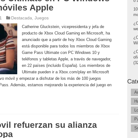
o 
móviles Apple
10
mo
1
Destacada
,
Juegos
¿C
Catherine Gluckstein, vicepresidenta y jefa de
we
producto de Xbox Cloud Gaming en Microsoft, ha
¿C
anunciado que a partir de hoy Xbox Cloud Gaming
Wi
está disponible para todos los miembros de Xbox
¿C
Game Pass Ultimate con PC Windows 10 y
of
teléfonos y tabletas Apple, a través de navegador,
(32
en 22 países (incluido España). Los miembros de
Ultimate pueden ir a Xbox.com/play en Microsoft
vo móvil y empezar a disfrutar de los más de 100 juegos
Cat
 Pass. Además, estamos mejorando la experiencia del juego en
A
H
L
P
il refuerzan su alianza
S
opa