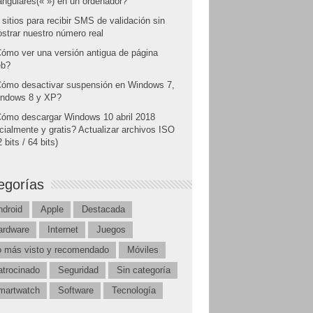
angulares(« ») en un ordenador?
 sitios para recibir SMS de validación sin
strar nuestro número real
ómo ver una versión antigua de página
b?
ómo desactivar suspensión en Windows 7,
ndows 8 y XP?
ómo descargar Windows 10 abril 2018
icialmente y gratis? Actualizar archivos ISO
 bits / 64 bits)
egorías
ndroid
Apple
Destacada
ardware
Internet
Juegos
o más visto y recomendado
Móviles
atrocinado
Seguridad
Sin categoría
martwatch
Software
Tecnología