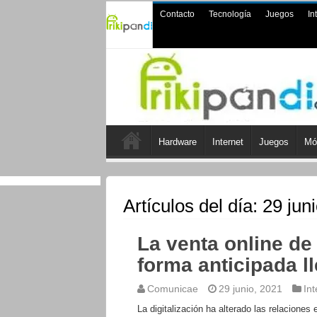
Contacto
Tecnología
Juegos
In
Hardware
Internet
Juegos
Mó
Artículos del día:
29 jun
La venta online de
forma anticipada l
Comunicae
29 junio, 2021
Int
La digitalización ha alterado las relacione