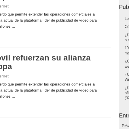
ernet
Pub
erdo que permite extender las operaciones comerciales a
Le
ta actual de la plataforma líder de publicidad de vídeo para
lones ...
Có
¿C
o 
10
mo
il refuerzan su alianza
¿C
opa
we
¿C
ernet
Wi
erdo que permite extender las operaciones comerciales a
¿C
ta actual de la plataforma líder de publicidad de vídeo para
of
lones ...
(32
Ent
Pró