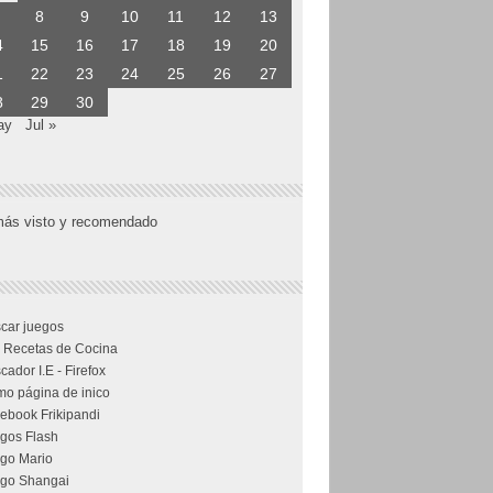
8
9
10
11
12
13
4
15
16
17
18
19
20
1
22
23
24
25
26
27
8
29
30
ay
Jul »
más visto y recomendado
car juegos
 Recetas de Cocina
cador I.E - Firefox
o página de inico
ebook Frikipandi
gos Flash
go Mario
go Shangai