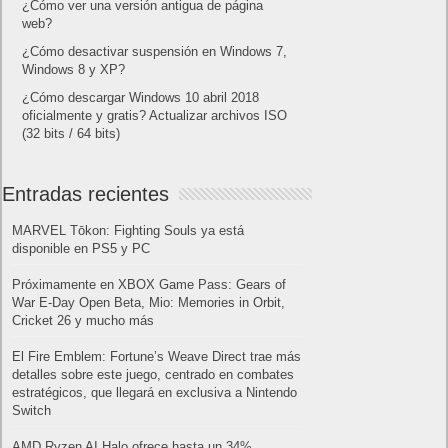
¿Cómo ver una versión antigua de página
web?
¿Cómo desactivar suspensión en Windows 7,
Windows 8 y XP?
¿Cómo descargar Windows 10 abril 2018
oficialmente y gratis? Actualizar archivos ISO
(32 bits / 64 bits)
Entradas recientes
MARVEL Tōkon: Fighting Souls ya está
disponible en PS5 y PC
Próximamente en XBOX Game Pass: Gears of
War E-Day Open Beta, Mio: Memories in Orbit,
Cricket 26 y mucho más
El Fire Emblem: Fortune’s Weave Direct trae más
detalles sobre este juego, centrado en combates
estratégicos, que llegará en exclusiva a Nintendo
Switch
AMD Ryzen AI Halo ofrece hasta un 34%