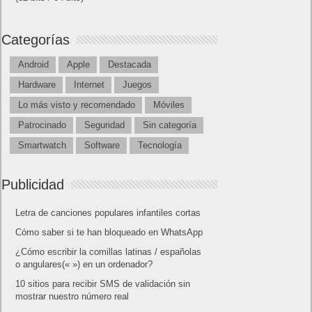
Categorías
Android
Apple
Destacada
Hardware
Internet
Juegos
Lo más visto y recomendado
Móviles
Patrocinado
Seguridad
Sin categoría
Smartwatch
Software
Tecnología
Publicidad
Letra de canciones populares infantiles cortas
Cómo saber si te han bloqueado en WhatsApp
¿Cómo escribir la comillas latinas / españolas
o angulares(« ») en un ordenador?
10 sitios para recibir SMS de validación sin
mostrar nuestro número real