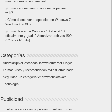
Lo más visto
Letra de canciones populares infantiles cortas
Cómo saber si te han bloqueado en WhatsApp
¿Cómo escribir la comillas latinas / españolas
o angulares(« ») en un ordenador?
10 sitios para recibir SMS de validación sin
mostrar nuestro número real
¿Cómo ver una versión antigua de página
web?
¿Cómo desactivar suspensión en Windows 7,
Windows 8 y XP?
¿Cómo descargar Windows 10 abril 2018
oficialmente y gratis? Actualizar archivos ISO
(32 bits / 64 bits)
Categorías