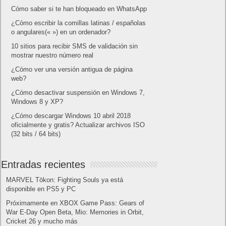
Android
Apple
Destacada
Hardware
Internet
Juegos
Lo más visto y recomendado
Móviles
Patrocinado
Seguridad
Sin categoría
Smartwatch
Software
Tecnología
Publicidad
Letra de canciones populares infantiles cortas
Cómo saber si te han bloqueado en WhatsApp
¿Cómo escribir la comillas latinas / españolas
o angulares(« ») en un ordenador?
10 sitios para recibir SMS de validación sin
mostrar nuestro número real
¿Cómo ver una versión antigua de página
web?
¿Cómo desactivar suspensión en Windows 7,
Windows 8 y XP?