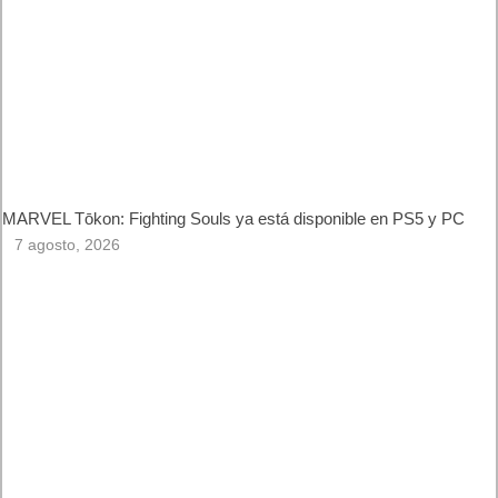
La Transformación Tech en
Guinea Ecuatorial
Artículos relacionados
MARVEL Tōkon: Fighting Souls ya está disponible en PS5 y
PC
7 agosto, 2026