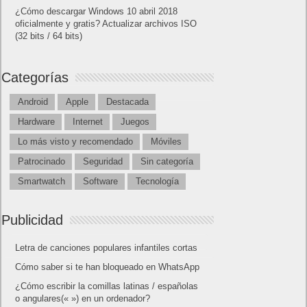
¿Cómo descargar Windows 10 abril 2018
oficialmente y gratis? Actualizar archivos ISO
(32 bits / 64 bits)
Categorías
Android
Apple
Destacada
Hardware
Internet
Juegos
Lo más visto y recomendado
Móviles
Patrocinado
Seguridad
Sin categoría
Smartwatch
Software
Tecnología
Publicidad
Letra de canciones populares infantiles cortas
Cómo saber si te han bloqueado en WhatsApp
¿Cómo escribir la comillas latinas / españolas
o angulares(« ») en un ordenador?