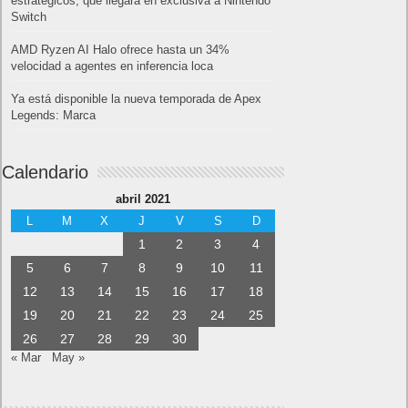
estratégicos, que llegará en exclusiva a Nintendo
Switch
AMD Ryzen AI Halo ofrece hasta un 34%
velocidad a agentes en inferencia loca
Ya está disponible la nueva temporada de Apex
Legends: Marca
Calendario
abril 2021
L
M
X
J
V
S
D
1
2
3
4
5
6
7
8
9
10
11
12
13
14
15
16
17
18
19
20
21
22
23
24
25
26
27
28
29
30
« Mar
May »