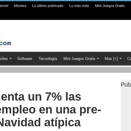
ternet
Móviles
Lo último publicado
Lo más visto
Mini Juegos Gratis
viles
Software
Tecnología
Mini Juegos Gratis
Mas [+]
Co
Pub
enta un 7% las
empleo en una pre-
avidad atípica