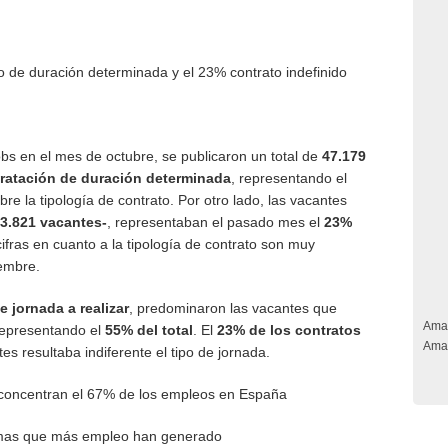
o de duración determinada y el 23% contrato indefinido
obs en el mes de octubre, se publicaron un total de
47.179
tratación de duración determinada
, representando el
e la tipología de contrato. Por otro lado, las vacantes
33.821 vacantes-
, representaban el pasado mes el
23%
ifras en cuanto a la tipología de contrato son muy
iembre.
e jornada a realizar
, predominaron las vacantes que
Ama
representando el
55% del total
. El
23% de los contratos
Ama
es resultaba indiferente el tipo de jornada.
 concentran el 67% de los empleos en España
mas que más empleo han generado