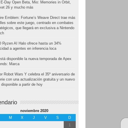
E-Day Open Beta, Mio: Memories in Orbit,
cket 26 y mucho más
ire Emblem: Fortune’s Weave Direct trae más
lles sobre este juego, centrado en combates
atégicos, que llegará en exclusiva a Nintendo
tch
 Ryzen AI Halo ofrece hasta un 34%
cidad a agentes en inferencia loca
stá disponible la nueva temporada de Apex
ends: Marca
r Robot Wars Y celebra el 35º aniversario de
erie con una actualización gratuita y un nuevo
disponible a partir de hoy
endario
noviembre 2020
M
X
J
V
S
D
1