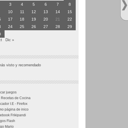
3
4
5
6
7
8
10
11
12
13
14
15
6
17
18
19
20
21
22
3
24
25
26
27
28
29
0
ct
Dic »
más visto y recomendado
car juegos
 Recetas de Cocina
cador I.E - Firefox
o página de inico
ebook Frikipandi
gos Flash
go Mario