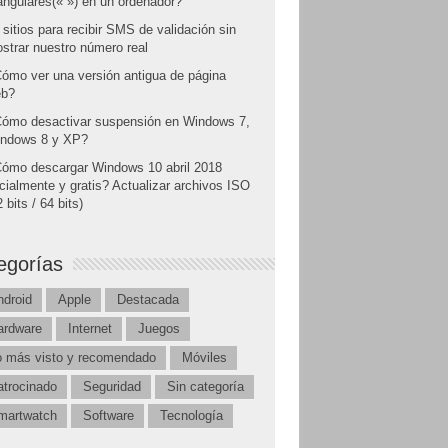
angulares(« ») en un ordenador?
 sitios para recibir SMS de validación sin
strar nuestro número real
ómo ver una versión antigua de página
b?
ómo desactivar suspensión en Windows 7,
ndows 8 y XP?
ómo descargar Windows 10 abril 2018
icialmente y gratis? Actualizar archivos ISO
 bits / 64 bits)
egorías
ndroid
Apple
Destacada
ardware
Internet
Juegos
o más visto y recomendado
Móviles
atrocinado
Seguridad
Sin categoría
martwatch
Software
Tecnología