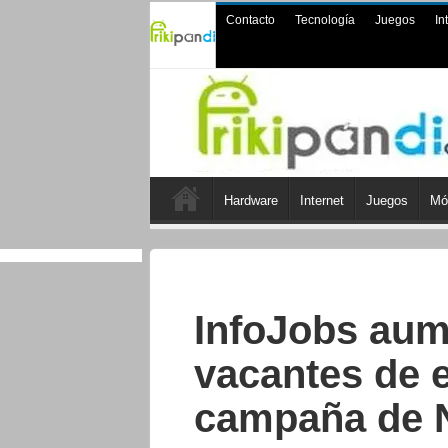
Contacto
Tecnología
Juegos
In
Hardware
Internet
Juegos
Mó
InfoJobs aum
vacantes de 
campaña de N