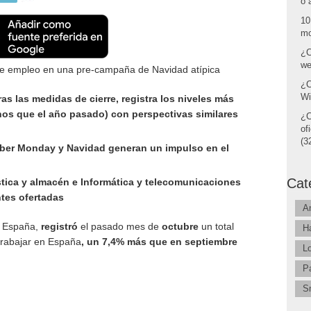
o 
10
mo
¿C
we
de empleo en una pre-campaña de Navidad atípica
¿C
Wi
tras las medidas de cierre, registra los niveles más
os que el año pasado) con perspectivas similares
¿C
of
(32
yber Monday y Navidad generan un impulso en el
Cat
stica y almacén e Informática y telecomunicaciones
tes ofertadas
A
n España,
registró
el pasado mes de
octubre
un total
H
trabajar en España
, un 7,4% más que en
septiembre
L
P
S