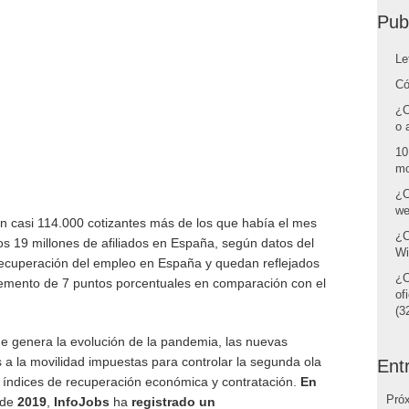
Pub
Le
Có
¿C
o 
10
mo
¿C
we
on casi 114.000 cotizantes más de los que había el mes
¿C
os 19 millones de afiliados en España, según datos del
Wi
recuperación del empleo en España y quedan reflejados
¿C
cremento de 7 puntos porcentuales en comparación con el
of
(32
que genera la evolución de la pandemia, las nuevas
es a la movilidad impuestas para controlar la segunda ola
Ent
índices de recuperación económica y contratación.
En
Pró
 de
2019
,
InfoJobs
ha
registrado un