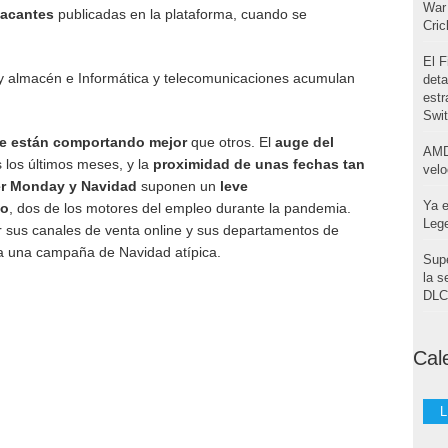
War 
acantes
publicadas en la plataforma, cuando se
Cri
El F
 y almacén e Informática y telecomunicaciones acumulan
deta
estr
Swi
se están comportando mejor
que otros. El
auge del
AMD
s los últimos meses, y la
proximidad de unas fechas tan
velo
er Monday y Navidad
suponen un
leve
Ya e
co
, dos de los motores del empleo durante la pandemia.
Leg
 sus canales de venta online y sus departamentos de
e a una campaña de Navidad atípica.
Supe
la s
DLC 
Cal
L