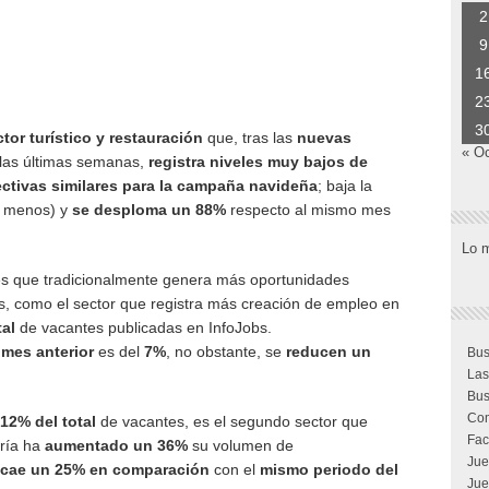
2
9
1
2
3
tor turístico y restauración
que, tras las
nuevas
« O
las últimas semanas,
registra niveles muy bajos de
ctivas similares para la campaña navideña
; baja la
% menos) y
se desploma un
88%
respecto al mismo mes
Lo 
res que tradicionalmente genera más oportunidades
s, como el sector que registra más creación de empleo en
al
de vacantes publicadas en InfoJobs.
l
mes
anterior
es del
7%
, no obstante, se
reducen un
Bus
Las
Bus
Com
12% del total
de vacantes, es el segundo sector que
Fac
ría ha
aumentado un 36%
su volumen de
Jue
cae un
25%
en comparación
con el
mismo periodo del
Jue