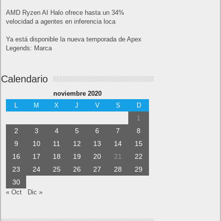
AMD Ryzen AI Halo ofrece hasta un 34%
velocidad a agentes en inferencia loca
Ya está disponible la nueva temporada de Apex
Legends: Marca
Calendario
noviembre 2020
L
M
X
J
V
S
D
1
2
3
4
5
6
7
8
9
10
11
12
13
14
15
16
17
18
19
20
21
22
23
24
25
26
27
28
29
30
« Oct
Dic »