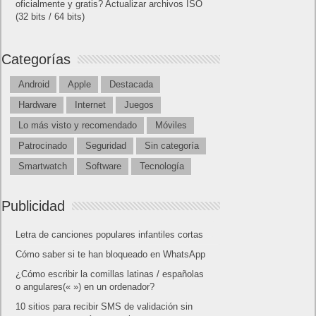
oficialmente y gratis? Actualizar archivos ISO
(32 bits / 64 bits)
Categorías
Android
Apple
Destacada
Hardware
Internet
Juegos
Lo más visto y recomendado
Móviles
Patrocinado
Seguridad
Sin categoría
Smartwatch
Software
Tecnología
Publicidad
Letra de canciones populares infantiles cortas
Cómo saber si te han bloqueado en WhatsApp
¿Cómo escribir la comillas latinas / españolas
o angulares(« ») en un ordenador?
10 sitios para recibir SMS de validación sin