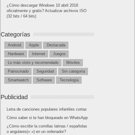
¿Cómo descargar Windows 10 abril 2018
oficialmente y gratis? Actualizar archivos ISO
(32 bits / 64 bits)
Categorías
Android
Apple
Destacada
Hardware
Internet
Juegos
Lo más visto y recomendado
Móviles
Patrocinado
Seguridad
Sin categoría
Smartwatch
Software
Tecnología
Publicidad
Letra de canciones populares infantiles cortas
Cómo saber si te han bloqueado en WhatsApp
¿Cómo escribir la comillas latinas / españolas
o angulares(« ») en un ordenador?