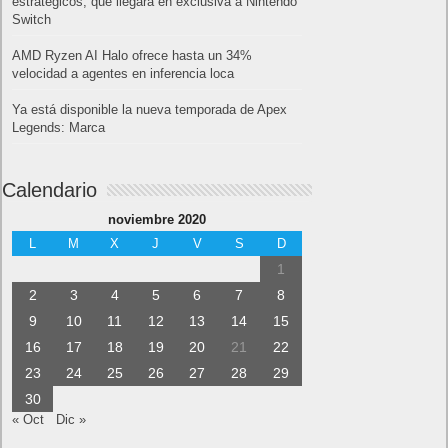
estratégicos, que llegará en exclusiva a Nintendo
Switch
AMD Ryzen AI Halo ofrece hasta un 34%
velocidad a agentes en inferencia loca
Ya está disponible la nueva temporada de Apex
Legends: Marca
Calendario
noviembre 2020
L
M
X
J
V
S
D
1
2
3
4
5
6
7
8
9
10
11
12
13
14
15
16
17
18
19
20
21
22
23
24
25
26
27
28
29
30
« Oct
Dic »