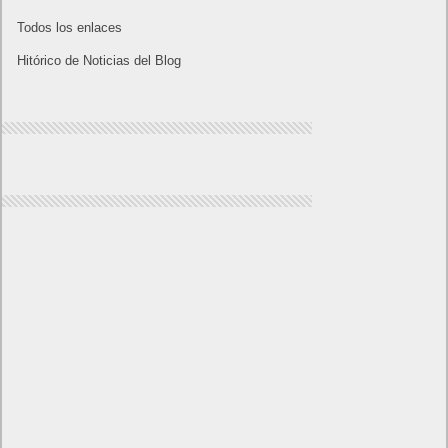
Juegos Flash
Juego Mario
Juego Shangai
Todos los enlaces
Hitórico de Noticias del Blog