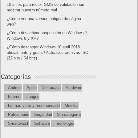
Cómo saber si te han bloqueado en WhatsApp
¿Cómo escribir la comillas latinas / españolas
o angulares(« ») en un ordenador?
10 sitios para recibir SMS de validación sin
mostrar nuestro número real
¿Cómo ver una versión antigua de página
web?
¿Cómo desactivar suspensión en Windows 7,
Windows 8 y XP?
¿Cómo descargar Windows 10 abril 2018
oficialmente y gratis? Actualizar archivos ISO
(32 bits / 64 bits)
Categorías
Android
Apple
Destacada
Hardware
Internet
Juegos
Lo más visto y recomendado
Móviles
Patrocinado
Seguridad
Sin categoría