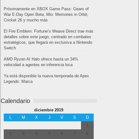
Entradas recientes
MARVEL Tōkon: Fighting Souls ya está
disponible en PS5 y PC
Próximamente en XBOX Game Pass: Gears of
War E-Day Open Beta, Mio: Memories in Orbit,
Cricket 26 y mucho más
El Fire Emblem: Fortune’s Weave Direct trae más
detalles sobre este juego, centrado en combates
estratégicos, que llegará en exclusiva a Nintendo
Switch
AMD Ryzen AI Halo ofrece hasta un 34%
velocidad a agentes en inferencia loca
Ya está disponible la nueva temporada de Apex
Legends: Marca
Calendario
diciembre 2019
L
M
X
J
V
S
D