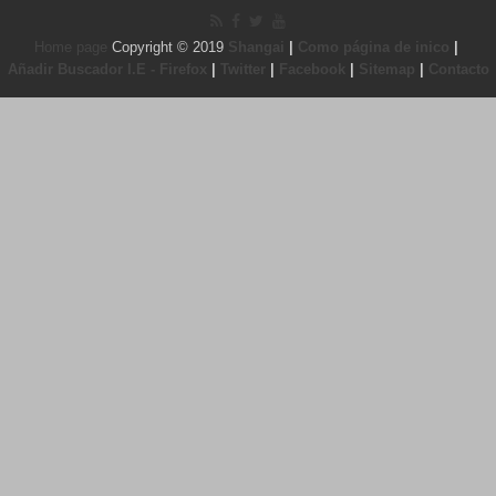
Powered by
.
Todos los derechos
Frikipandi.com
Juan Cascón
reservados.
©
Copyright © 2019
|
|
Home page
Shangai
Como página de inico
|
|
|
|
Añadir Buscador I.E - Firefox
Twitter
Facebook
Sitemap
Contacto