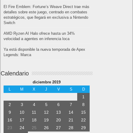
El Fire Emblem: Fortune’s Weave Direct trae más
detalles sobre este juego, centrado en combates
estratégicos, que llegará en exclusiva a Nintendo
Switch
AMD Ryzen AI Halo ofrece hasta un 34%
velocidad a agentes en inferencia loca
Ya está disponible la nueva temporada de Apex
Legends: Marca
Calendario
diciembre 2019
L
M
X
J
V
S
D
1
2
3
4
5
6
7
8
9
10
11
12
13
14
15
16
17
18
19
20
21
22
23
24
25
26
27
28
29