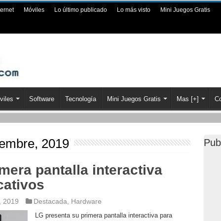
ternet
Móviles
Lo último publicado
Lo más visto
Mini Juegos Gratis
viles
Software
Tecnología
Mini Juegos Gratis
Mas [+]
Co
iembre, 2019
Pub
mera pantalla interactiva
cativos
, 2019
Destacada
,
Hardware
LG presenta su primera pantalla interactiva para