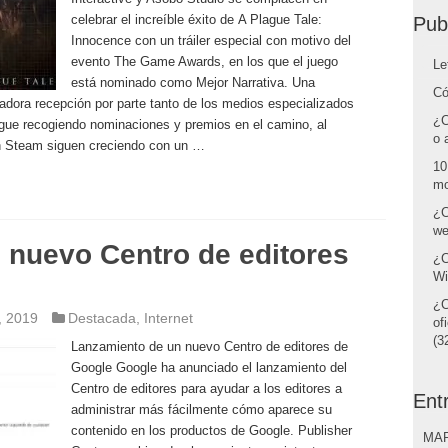
celebrar el increíble éxito de A Plague Tale:
Pub
Innocence con un tráiler especial con motivo del
evento The Game Awards, en los que el juego
Le
está nominado como Mejor Narrativa. Una
Có
dora recepción por parte tanto de los medios especializados
¿C
sigue recogiendo nominaciones y premios en el camino, al
o 
en Steam siguen creciendo con un …
10
mo
¿C
we
 nuevo Centro de editores
¿C
Wi
¿C
, 2019
Destacada
,
Internet
of
(32
Lanzamiento de un nuevo Centro de editores de
Google Google ha anunciado el lanzamiento del
Centro de editores para ayudar a los editores a
Ent
administrar más fácilmente cómo aparece su
contenido en los productos de Google. Publisher
MAR