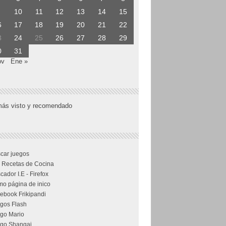
10
11
12
13
14
15
6
17
18
19
20
21
22
3
24
25
26
27
28
29
0
31
ov
Ene »
más visto y recomendado
car juegos
 Recetas de Cocina
cador I.E - Firefox
o página de inico
ebook Frikipandi
gos Flash
go Mario
go Shangai