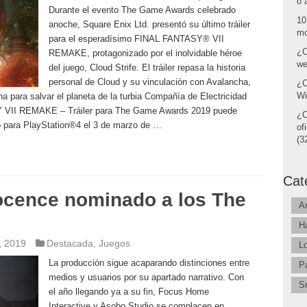
o 
Durante el evento The Game Awards celebrado
10
anoche, Square Enix Ltd. presentó su último tráiler
mo
para el esperadísimo FINAL FANTASY® VII
¿C
REMAKE, protagonizado por el inolvidable héroe
we
del juego, Cloud Strife. El tráiler repasa la historia
personal de Cloud y su vinculación con Avalancha,
¿C
Wi
ha para salvar el planeta de la turbia Compañía de Electricidad
Y VII REMAKE – Tráiler para The Game Awards 2019 puede
¿C
o para PlayStation®4 el 3 de marzo de …
of
(32
Cat
nocence nominado a los The
A
H
, 2019
Destacada
,
Juegos
L
La producción sigue acaparando distinciones entre
P
medios y usuarios por su apartado narrativo. Con
S
el año llegando ya a su fin, Focus Home
Interactive y Asobo Studio se complacen en