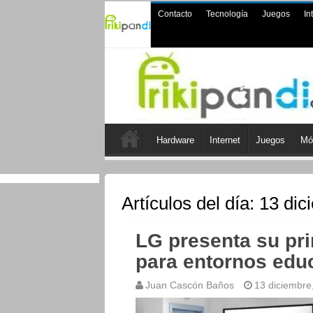
Contacto
Tecnología
Juegos
In
Hardware
Internet
Juegos
Mó
Artículos del día:
13 dic
LG presenta su pri
para entornos edu
Juan Cascón Baños
13 diciembre