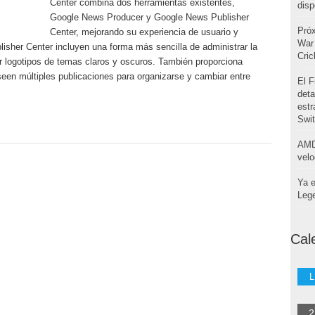
Center combina dos herramientas existentes,
disp
Google News Producer y Google News Publisher
Pró
Center, mejorando su experiencia de usuario y
War 
isher Center incluyen una forma más sencilla de administrar la
Cri
ar logotipos de temas claros y oscuros. También proporciona
een múltiples publicaciones para organizarse y cambiar entre
El F
deta
estr
Swi
AMD
velo
Ya e
Leg
Cal
L
2