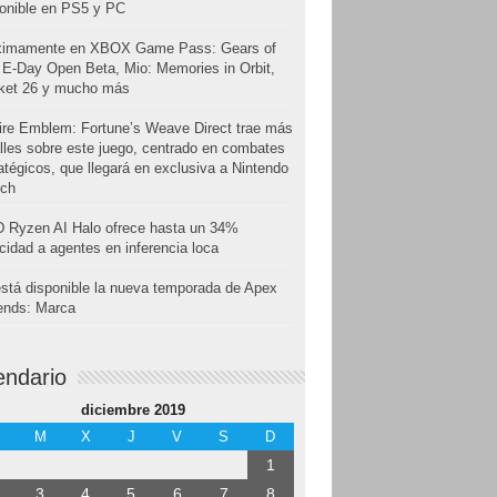
onible en PS5 y PC
ximamente en XBOX Game Pass: Gears of
E-Day Open Beta, Mio: Memories in Orbit,
cket 26 y mucho más
ire Emblem: Fortune’s Weave Direct trae más
lles sobre este juego, centrado en combates
atégicos, que llegará en exclusiva a Nintendo
tch
 Ryzen AI Halo ofrece hasta un 34%
cidad a agentes en inferencia loca
stá disponible la nueva temporada de Apex
ends: Marca
endario
diciembre 2019
M
X
J
V
S
D
1
3
4
5
6
7
8