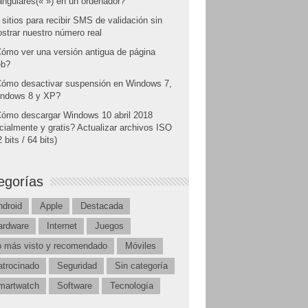
angulares(« ») en un ordenador?
 sitios para recibir SMS de validación sin
strar nuestro número real
ómo ver una versión antigua de página
b?
ómo desactivar suspensión en Windows 7,
ndows 8 y XP?
ómo descargar Windows 10 abril 2018
icialmente y gratis? Actualizar archivos ISO
 bits / 64 bits)
egorías
ndroid
Apple
Destacada
ardware
Internet
Juegos
o más visto y recomendado
Móviles
atrocinado
Seguridad
Sin categoría
martwatch
Software
Tecnología