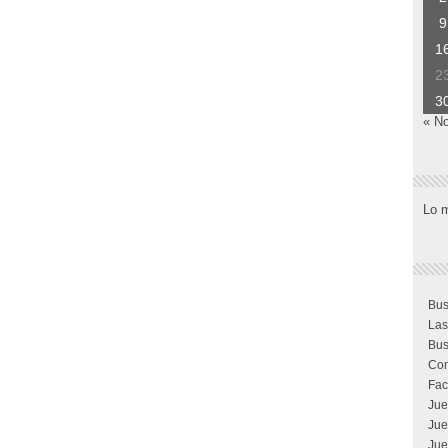
9
1
2
3
« N
Lo 
Bus
Las
Bus
Com
Fac
Jue
Jue
Jue