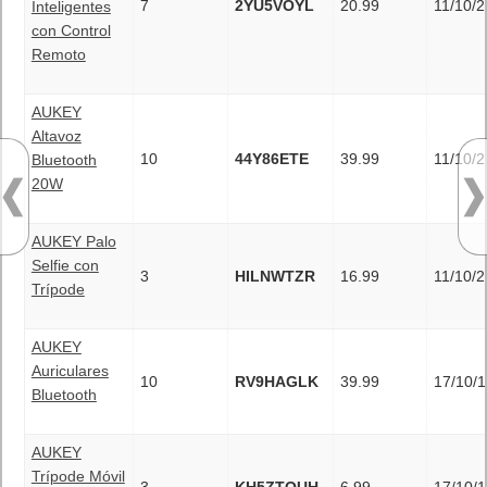
7
2YU5VOYL
20.99
11/10/
Inteligentes
con Control
Remoto
AUKEY
Altavoz
10
44Y86ETE
39.99
11/10/
Bluetooth
20W
AUKEY Palo
Selfie con
3
HILNWTZR
16.99
11/10/
Trípode
AUKEY
Auriculares
10
RV9HAGLK
39.99
17/10/1
Bluetooth
AUKEY
Trípode Móvil
3
KH5ZTOUH
6.99
17/10/1