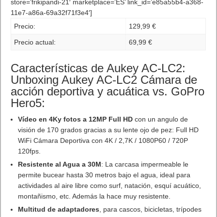
store=’frikipandi-21′ marketplace=’ES’ link_id=’e85a55b4-a368-
11e7-a86a-69a32f71f3e4′]
Precio:
129,99 €
Precio actual:
69,99 €
Características de Aukey AC-LC2:
Unboxing Aukey AC-LC2 Cámara de
acción deportiva y acuática vs. GoPro
Hero5:
Vídeo en 4Ky fotos a 12MP Full HD
con un angulo de
visión de 170 grados gracias a su lente ojo de pez: Full HD
WiFi Cámara Deportiva con 4K / 2,7K / 1080P60 / 720P
120fps.
Resistente al Agua a 30M
: La carcasa impermeable le
permite bucear hasta 30 metros bajo el agua, ideal para
actividades al aire libre como surf, natación, esquí acuático,
montañismo, etc. Además la hace muy resistente.
Multitud de adaptadores
, para cascos, bicicletas, trípodes