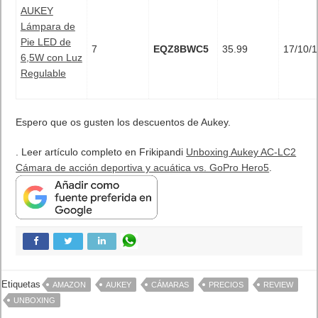
AUKEY
Lámpara de
Pie LED de
7
EQZ8BWC5
35.99
17/10/1
6,5W con Luz
Regulable
Espero que os gusten los descuentos de Aukey.
. Leer artículo completo en Frikipandi
Unboxing Aukey AC-LC2
Cámara de acción deportiva y acuática vs. GoPro Hero5
.
Etiquetas
AMAZON
AUKEY
CÁMARAS
PRECIOS
REVIEW
UNBOXING