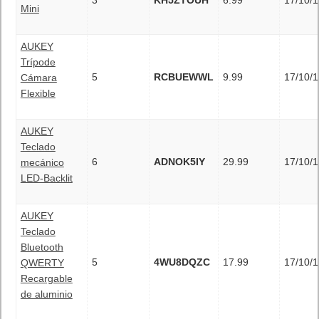
Mini
AUKEY
Trípode
5
RCBUEWWL
9.99
17/10/1
Cámara
Flexible
AUKEY
Teclado
6
ADNOK5IY
29.99
17/10/1
mecánico
LED-Backlit
AUKEY
Teclado
Bluetooth
5
4WU8DQZC
17.99
17/10/1
QWERTY
Recargable
de aluminio