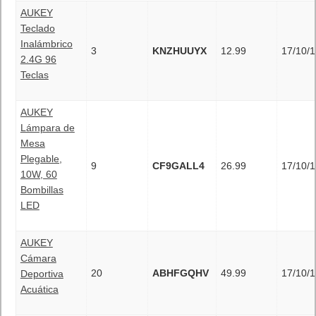
AUKEY
Teclado
Inalámbrico
3
KNZHUUYX
12.99
17/10/1
2.4G 96
Teclas
AUKEY
Lámpara de
Mesa
Plegable,
9
CF9GALL4
26.99
17/10/1
10W, 60
Bombillas
LED
AUKEY
Cámara
20
ABHFGQHV
49.99
17/10/1
Deportiva
Acuática