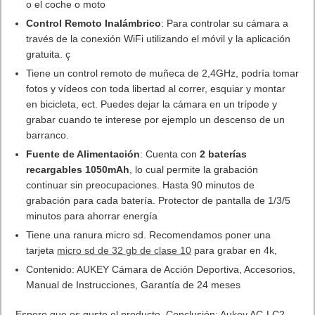
o el coche o moto
Control Remoto Inalámbrico
: Para controlar su cámara a
través de la conexión WiFi utilizando el móvil y la aplicación
gratuita. ç
Tiene un control remoto de muñeca de 2,4GHz, podría tomar
fotos y vídeos con toda libertad al correr, esquiar y montar
en bicicleta, ect. Puedes dejar la cámara en un trípode y
grabar cuando te interese por ejemplo un descenso de un
barranco.
Fuente de Alimentación
: Cuenta con
2 baterías
recargables 1050mAh
, lo cual permite la grabación
continuar sin preocupaciones. Hasta 90 minutos de
grabación para cada batería. Protector de pantalla de 1/3/5
minutos para ahorrar energía
Tiene una ranura micro sd. Recomendamos poner una
tarjeta
micro sd de 32 gb de clase 10
para grabar en 4k,
Contenido: AUKEY Cámara de Acción Deportiva, Accesorios,
Manual de Instrucciones, Garantía de 24 meses
Espero que os guste el producto. Conclusión: Aukey AC-LC2