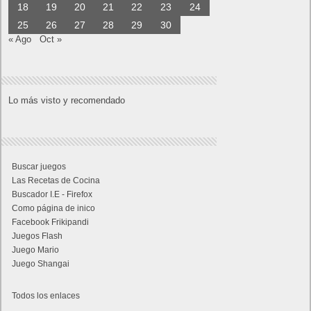
18
19
20
21
22
23
24
25
26
27
28
29
30
« Ago
Oct »
Lo más visto y recomendado
Buscar juegos
Las Recetas de Cocina
Buscador I.E - Firefox
Como página de inico
Facebook Frikipandi
Juegos Flash
Juego Mario
Juego Shangai
Todos los enlaces