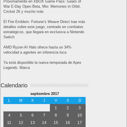
Próximamente en XBOX Game Pass: Gears of
War E-Day Open Beta, Mio: Memories in Orbit,
Cricket 26 y mucho más
El Fire Emblem: Fortune’s Weave Direct trae más
detalles sobre este juego, centrado en combates
estratégicos, que llegará en exclusiva a Nintendo
Switch
AMD Ryzen AI Halo ofrece hasta un 34%
velocidad a agentes en inferencia loca
Ya está disponible la nueva temporada de Apex
Legends: Marca
Calendario
septiembre 2017
L
M
X
J
V
S
D
1
2
3
4
5
6
7
8
9
10
11
12
13
14
15
16
17