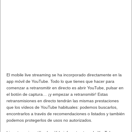
Etiquetas
2K
videojuegos
WWE
Previo
Logitech lanza su mejor webcam hasta la fecha. Logitech BRIO
Siguiente
YouTube lanza Mobile Live Streaming
Artículos relacionados
MARVEL Tōkon: Fighting Souls ya está disponible en PS5 y PC