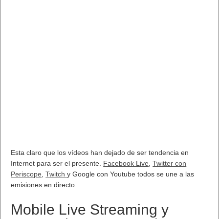
como CM Punk o Brock Lesnar.
Entre las novedades del plantel hay luchadores de la categoría
de AJ Styles, Nakamura o Asuka. No se descuida la lucha libre
femenina: Sasha Banks, Charlotte Flair, Becky Lynch y Bailey
debutan en el nuevo videojuego de 2K, que también ha
ampliado las posibilidades del modo WWE Universe, que te
permitirá crear tu propio show de lucha libre a tu gusto.
2K ha anunciado hoy que
WWE
2K1
7
, el último lanzamiento de
la franquicia de videojuegos de la WWE, ya está disponible
para Windows PC. Este nuevo lanzamiento incluye toda la
autenticidad y la acción ofrecida en
WWE 2K17
para
PlayStation 4 y Xbox One, incluyendo el mayor roster de
Superstars de la WWE y NXT en la historia de la franquicia;
extensas opciones del sistema de creación y del modo
Universo WWE; la oportunidad de convertirte en el favorito de
Paul Heyman en el modo MiCarrera; así como nuevas y
mejoradas mecánicas de juego.
Trailer Bienvenido a Suplex City. WWE