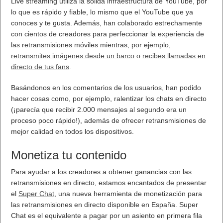
7 agosto, 2026
Próximamente en XBOX Game Pass: Gears of War E-Day Open
Beta, Mio: Memories in Orbit, Cricket 26 y mucho más
5 agosto, 2026