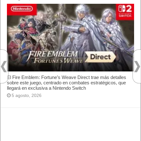
Publicidad
Letra de canciones populares infantiles cortas
Cómo saber si te han bloqueado en WhatsApp
¿Cómo escribir la comillas latinas / españolas
o angulares(« ») en un ordenador?
10 sitios para recibir SMS de validación sin
mostrar nuestro número real
¿Cómo ver una versión antigua de página
web?
¿Cómo desactivar suspensión en Windows 7,
Windows 8 y XP?
¿Cómo descargar Windows 10 abril 2018
oficialmente y gratis? Actualizar archivos ISO
(32 bits / 64 bits)
Entradas recientes