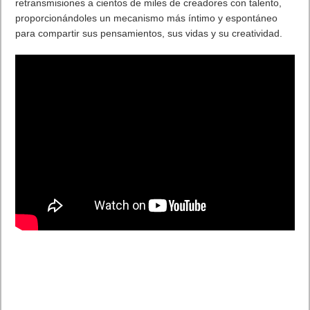
Temporada de
WWE 2K17
. Todo el contenido descargable
actualmente disponible para las versiones de consola está
disponible para la versión de Windows PC el día lanzamiento.
El Showcase Hall of Fame, el cual incluye combates jugables
reales e inventados inspirados en el WWE Hall of Fame Class
del 2016, estará disponible como contenido descargable para
todas las plataformas este año.
Para más detalles sobre
WWE 2K17
para Windows PC, visita el
siguiente blog:
https://wwe.2k.com/news/wwe-2k17-pc-release
Desarrollado conjuntamente por Yuke’s y Visual Concepts, un
estudio de 2K,
WWE 2K17
tiene calificación PEGI +16.
WWE
2K17
ya está disponible para PS4™ y PS3™, así como para
Xbox One, Xbox 360 y Windows PC. Para más información,
visita
wwe.2k.com
.
. Leer artículo completo en Frikipandi
Bienvenido a Suplex City.
WWE 2K17 ya está disponible para Windows PC
.