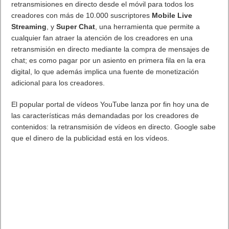
Bienvenido a Suplex City. WWE 2K17 ya está disponible para
Windows PC. WWE 2K17 es un videojuego de lucha libre
profesional basado en la empresa de la misma WWE.
Desarrollado por Yuke’s y Visual Concepts, distribuido y
publicado por 2K Sports.
WWE 2K17 es el videojuego con licencia de la famosa y
popular empresa de wrestling americano.
La mejor experiencia de simulación de la WWE ofrece el mayor
roster de Superstars de la WWE y NXT en la historia de la
franquicia,
nuevas mecánicas de juego, opciones de
personalización sin precedentes, y mucho más.
Para la presente entrega, Yuke’s llevará la acción al backstage,
ofreciendo intensas batallas en los pasillos de producción y
despachos de los mandamases de la WWE con un único
objetivo: dejar KO al rival. MyCareer también presenta
importantes novedades: se ha remozado la experiencia y se
incluirá la opción de convertirte en todo un Paul Heyman Guy