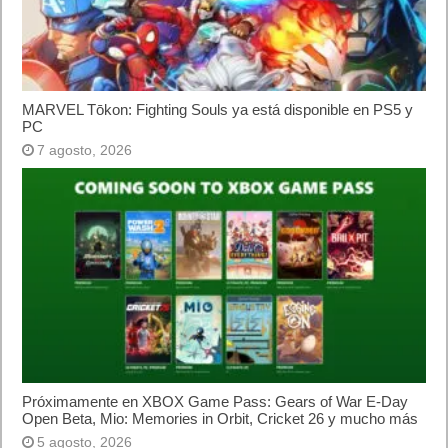
Cómo saber si te han bloqueado en WhatsApp
¿Cómo escribir la comillas latinas / españolas
o angulares(« ») en un ordenador?
10 sitios para recibir SMS de validación sin
mostrar nuestro número real
¿Cómo ver una versión antigua de página
web?
¿Cómo desactivar suspensión en Windows 7,
Windows 8 y XP?
¿Cómo descargar Windows 10 abril 2018
oficialmente y gratis? Actualizar archivos ISO
(32 bits / 64 bits)
Categorías
Android
Apple
Destacada
Hardware
Internet
Juegos
Lo más visto y recomendado
Móviles
Patrocinado
Seguridad
Sin categoría
Smartwatch
Software
Tecnología