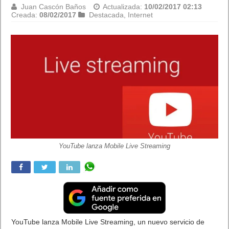
Juan Cascón Baños
Actualizada:
10/02/2017 02:13
Creada:
07/02/2017
Destacada
,
Juegos
Bienvenido a Suplex City. WWE 2K17 ya está disponible para
Windows PC.