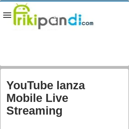
Bienvenido a Suplex
City. WWE 2K17 ya
está disponible para
Windows PC