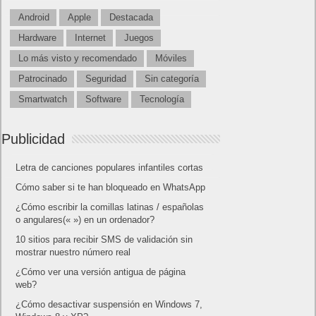
Android
Apple
Destacada
Hardware
Internet
Juegos
Lo más visto y recomendado
Móviles
Patrocinado
Seguridad
Sin categoría
Smartwatch
Software
Tecnología
Publicidad
Letra de canciones populares infantiles cortas
Cómo saber si te han bloqueado en WhatsApp
¿Cómo escribir la comillas latinas / españolas
o angulares(« ») en un ordenador?
10 sitios para recibir SMS de validación sin
mostrar nuestro número real
¿Cómo ver una versión antigua de página
web?
¿Cómo desactivar suspensión en Windows 7,