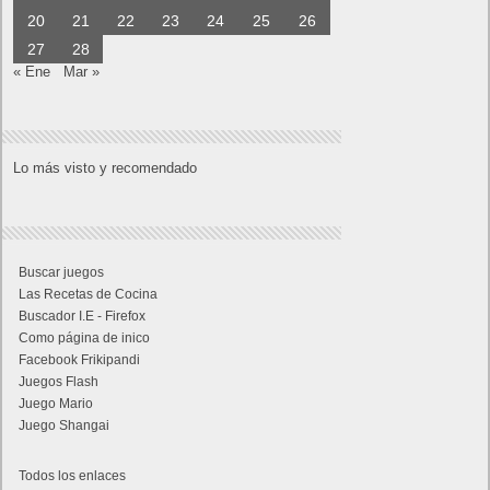
20
21
22
23
24
25
26
27
28
« Ene
Mar »
Lo más visto y recomendado
Buscar juegos
Las Recetas de Cocina
Buscador I.E - Firefox
Como página de inico
Facebook Frikipandi
Juegos Flash
Juego Mario
Juego Shangai
Todos los enlaces