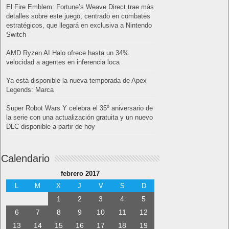
El Fire Emblem: Fortune’s Weave Direct trae más
detalles sobre este juego, centrado en combates
estratégicos, que llegará en exclusiva a Nintendo
Switch
AMD Ryzen AI Halo ofrece hasta un 34%
velocidad a agentes en inferencia loca
Ya está disponible la nueva temporada de Apex
Legends: Marca
Super Robot Wars Y celebra el 35º aniversario de
la serie con una actualización gratuita y un nuevo
DLC disponible a partir de hoy
Calendario
febrero 2017
L
M
X
J
V
S
D
1
2
3
4
5
6
7
8
9
10
11
12
13
14
15
16
17
18
19