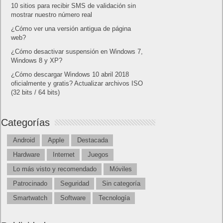
10 sitios para recibir SMS de validación sin
mostrar nuestro número real
¿Cómo ver una versión antigua de página
web?
¿Cómo desactivar suspensión en Windows 7,
Windows 8 y XP?
¿Cómo descargar Windows 10 abril 2018
oficialmente y gratis? Actualizar archivos ISO
(32 bits / 64 bits)
Categorías
Android
Apple
Destacada
Hardware
Internet
Juegos
Lo más visto y recomendado
Móviles
Patrocinado
Seguridad
Sin categoría
Smartwatch
Software
Tecnología