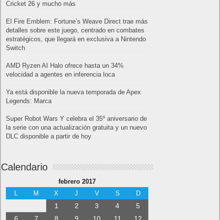
Cricket 26 y mucho más
El Fire Emblem: Fortune’s Weave Direct trae más
detalles sobre este juego, centrado en combates
estratégicos, que llegará en exclusiva a Nintendo
Switch
AMD Ryzen AI Halo ofrece hasta un 34%
velocidad a agentes en inferencia loca
Ya está disponible la nueva temporada de Apex
Legends: Marca
Super Robot Wars Y celebra el 35º aniversario de
la serie con una actualización gratuita y un nuevo
DLC disponible a partir de hoy
Calendario
febrero 2017
L
M
X
J
V
S
D
1
2
3
4
5
6
7
8
9
10
11
12