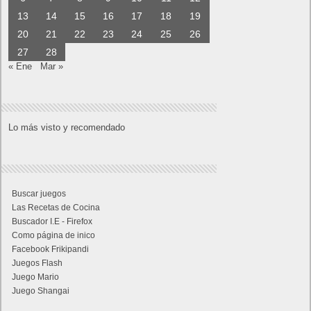
13
14
15
16
17
18
19
20
21
22
23
24
25
26
27
28
« Ene
Mar »
Lo más visto y recomendado
Buscar juegos
Las Recetas de Cocina
Buscador I.E - Firefox
Como página de inico
Facebook Frikipandi
Juegos Flash
Juego Mario
Juego Shangai