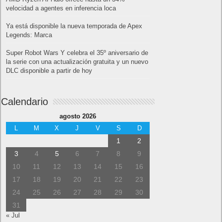
velocidad a agentes en inferencia loca
Ya está disponible la nueva temporada de Apex
Legends: Marca
Super Robot Wars Y celebra el 35º aniversario de
la serie con una actualización gratuita y un nuevo
DLC disponible a partir de hoy
Calendario
agosto 2026
L
M
X
J
V
S
D
1
2
3
4
5
6
7
8
9
10
11
12
13
14
15
16
17
18
19
20
21
22
23
24
25
26
27
28
29
30
31
« Jul