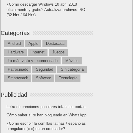
¿Cómo descargar Windows 10 abril 2018
oficialmente y gratis? Actualizar archivos ISO
(32 bits / 64 bits)
Categorías
Android
Apple
Destacada
Hardware
Internet
Juegos
Lo más visto y recomendado
Móviles
Patrocinado
Seguridad
Sin categoría
Smartwatch
Software
Tecnología
Publicidad
Letra de canciones populares infantiles cortas
Cómo saber si te han bloqueado en WhatsApp
¿Cómo escribir la comillas latinas / españolas
o angulares(« ») en un ordenador?