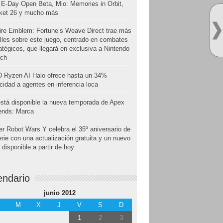
E-Day Open Beta, Mio: Memories in Orbit,
cket 26 y mucho más
ire Emblem: Fortune’s Weave Direct trae más
lles sobre este juego, centrado en combates
atégicos, que llegará en exclusiva a Nintendo
tch
 Ryzen AI Halo ofrece hasta un 34%
cidad a agentes en inferencia loca
stá disponible la nueva temporada de Apex
ends: Marca
r Robot Wars Y celebra el 35º aniversario de
erie con una actualización gratuita y un nuevo
disponible a partir de hoy
endario
junio 2012
M
X
J
V
S
D
1
2
3