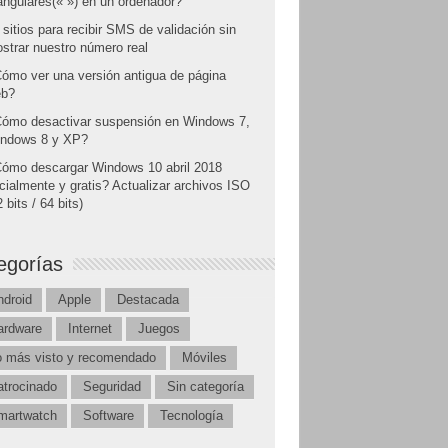
angulares(« ») en un ordenador?
 sitios para recibir SMS de validación sin
strar nuestro número real
ómo ver una versión antigua de página
b?
ómo desactivar suspensión en Windows 7,
ndows 8 y XP?
ómo descargar Windows 10 abril 2018
icialmente y gratis? Actualizar archivos ISO
 bits / 64 bits)
egorías
ndroid
Apple
Destacada
ardware
Internet
Juegos
o más visto y recomendado
Móviles
atrocinado
Seguridad
Sin categoría
martwatch
Software
Tecnología