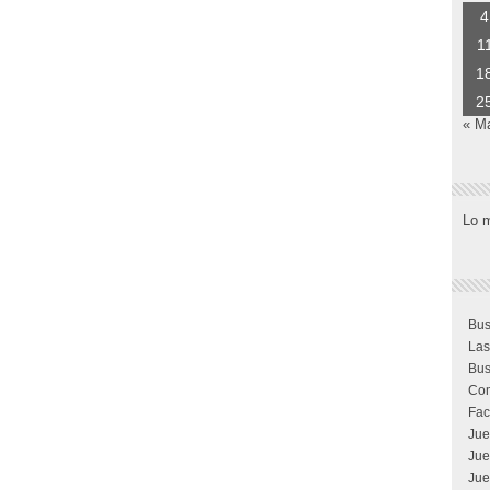
4
1
1
2
« M
Lo 
Bus
Las
Bus
Com
Fac
Jue
Jue
Jue