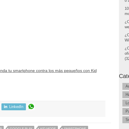
o 
10
mo
¿C
we
¿C
Wi
¿C
of
(32
inda tu smartphone contra los más pequeños con Kid
Cat
A
H
L
LinkedIn
P
S
P
GOOGLE PLAY
KID MODE
SMARTPHONE