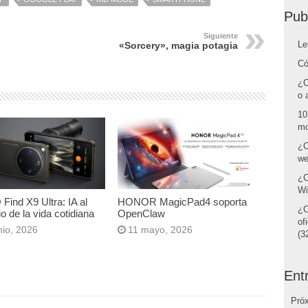
Pub
Siguiente
Le
«Sorcery», magia potagia
Có
¿C
o 
10
mo
¿C
we
¿C
Wi
ind X9 Ultra: IA al
HONOR MagicPad4 soporta
¿C
io de la vida cotidiana
OpenClaw
of
nio, 2026
11 mayo, 2026
(32
Ent
Pró