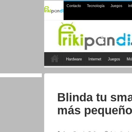
Contacto
Tecnología
Juegos
In
Hardware
Internet
Juegos
Mó
Blinda tu sm
más pequeño