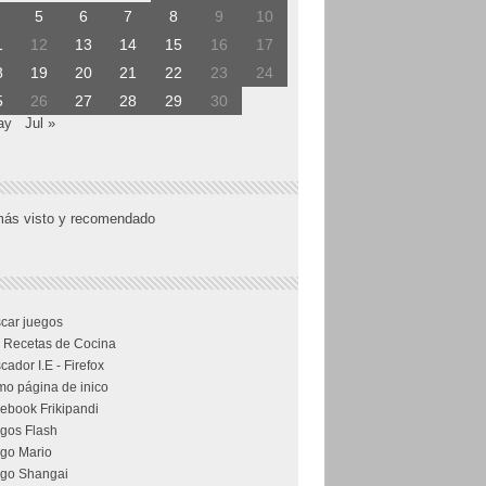
5
6
7
8
9
10
1
12
13
14
15
16
17
8
19
20
21
22
23
24
5
26
27
28
29
30
ay
Jul »
más visto y recomendado
car juegos
 Recetas de Cocina
cador I.E - Firefox
o página de inico
ebook Frikipandi
gos Flash
go Mario
go Shangai