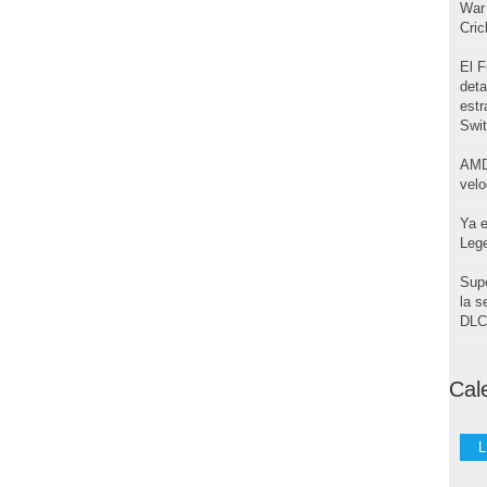
War 
Cri
El F
deta
estr
Swi
AMD
velo
Ya e
Leg
Supe
la s
DLC 
Cal
L