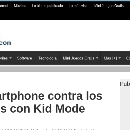
ternet
Móviles
Lo último publicado
Lo más visto
Mini Juegos Gratis
viles
Software
Tecnología
Mini Juegos Gratis
Mas [+]
Co
Pub
artphone contra los
s con Kid Mode