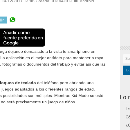
:
14/12/2017 12:46
Creada:
01/06/2012
Android
dIn
arga dejando demasiado a la vista tu smartphone en
 La aplicación es el mejor antídoto para mantener a raya
, fotografías o documentos del trabajo y evitar así que las
loqueo de teclado
del teléfono pero abriendo una
s juegos adaptados a los diferentes rangos de edad.
s posibilidades son múltiples. Mientras Kid Mode se esté
Lo 
 no será precisamente un juego de niños.
Le
Có
¿C