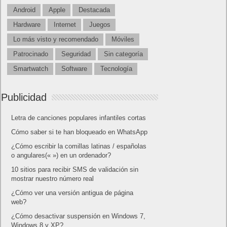
Android
Apple
Destacada
Hardware
Internet
Juegos
Lo más visto y recomendado
Móviles
Patrocinado
Seguridad
Sin categoría
Smartwatch
Software
Tecnología
Publicidad
Letra de canciones populares infantiles cortas
Cómo saber si te han bloqueado en WhatsApp
¿Cómo escribir la comillas latinas / españolas
o angulares(« ») en un ordenador?
10 sitios para recibir SMS de validación sin
mostrar nuestro número real
¿Cómo ver una versión antigua de página
web?
¿Cómo desactivar suspensión en Windows 7,
Windows 8 y XP?