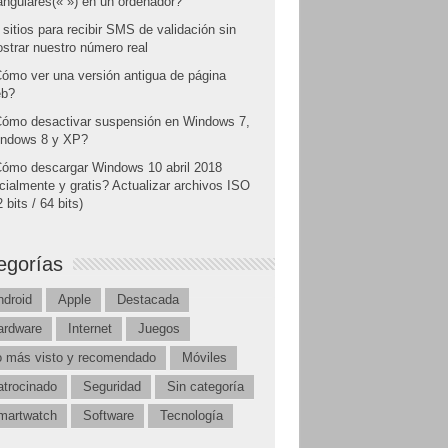
angulares(« ») en un ordenador?
 sitios para recibir SMS de validación sin
strar nuestro número real
ómo ver una versión antigua de página
b?
ómo desactivar suspensión en Windows 7,
ndows 8 y XP?
ómo descargar Windows 10 abril 2018
icialmente y gratis? Actualizar archivos ISO
 bits / 64 bits)
egorías
ndroid
Apple
Destacada
ardware
Internet
Juegos
o más visto y recomendado
Móviles
atrocinado
Seguridad
Sin categoría
martwatch
Software
Tecnología