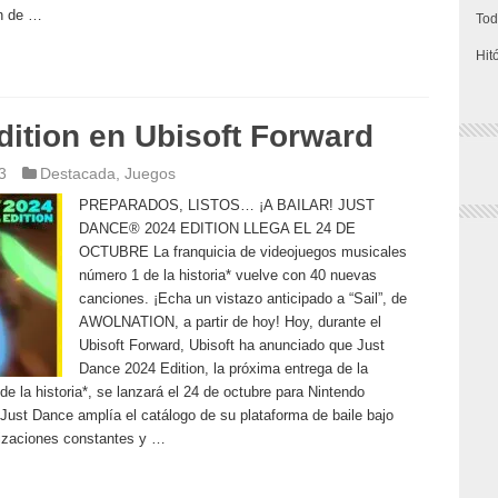
ón de …
Tod
Hit
ition en Ubisoft Forward
3
Destacada
,
Juegos
PREPARADOS, LISTOS… ¡A BAILAR! JUST
DANCE® 2024 EDITION LLEGA EL 24 DE
OCTUBRE La franquicia de videojuegos musicales
número 1 de la historia* vuelve con 40 nuevas
canciones. ¡Echa un vistazo anticipado a “Sail”, de
AWOLNATION, a partir de hoy! Hoy, durante el
Ubisoft Forward, Ubisoft ha anunciado que Just
Dance 2024 Edition, la próxima entrega de la
e la historia*, se lanzará el 24 de octubre para Nintendo
Just Dance amplía el catálogo de su plataforma de baile bajo
lizaciones constantes y …