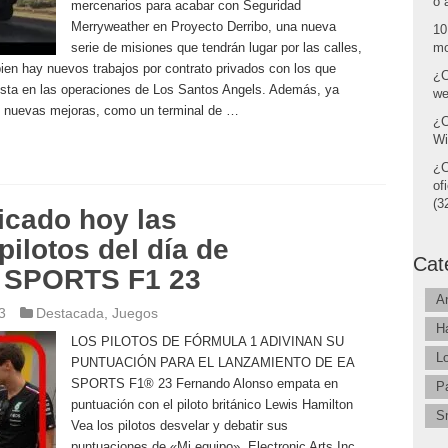
o 
mercenarios para acabar con Seguridad
Merryweather en Proyecto Derribo, una nueva
10
serie de misiones que tendrán lugar por las calles,
mo
ien hay nuevos trabajos por contrato privados con los que
¿C
ista en las operaciones de Los Santos Angels. Además, ya
we
 nuevas mejoras, como un terminal de …
¿C
Wi
¿C
of
(32
icado hoy las
pilotos del día de
Cat
A SPORTS F1 23
A
3
Destacada
,
Juegos
H
LOS PILOTOS DE FÓRMULA 1 ADIVINAN SU
L
PUNTUACIÓN PARA EL LANZAMIENTO DE EA
SPORTS F1® 23 Fernando Alonso empata en
P
puntuación con el piloto británico Lewis Hamilton
S
Vea los pilotos desvelar y debatir sus
puntuaciones de «Mi equipo». Electronic Arts Inc.