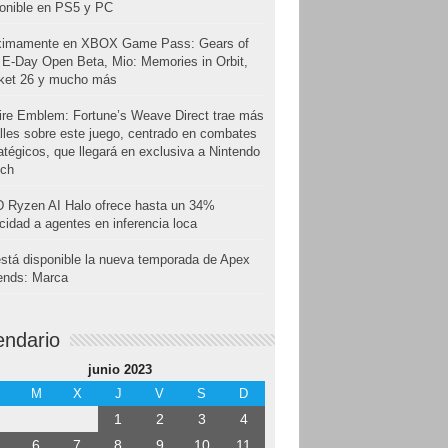
onible en PS5 y PC
ximamente en XBOX Game Pass: Gears of
E-Day Open Beta, Mio: Memories in Orbit,
cket 26 y mucho más
ire Emblem: Fortune’s Weave Direct trae más
lles sobre este juego, centrado en combates
atégicos, que llegará en exclusiva a Nintendo
tch
 Ryzen AI Halo ofrece hasta un 34%
cidad a agentes en inferencia loca
stá disponible la nueva temporada de Apex
ends: Marca
endario
junio 2023
M
X
J
V
S
D
1
2
3
4
6
7
8
9
10
11