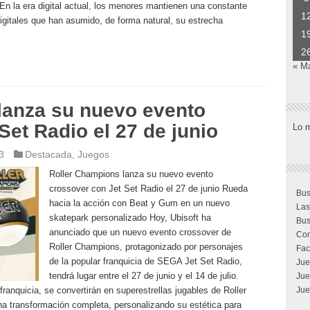
En la era digital actual, los menores mantienen una constante
1
digitales que han asumido, de forma natural, su estrecha
1
2
« M
lanza su nuevo evento
Set Radio el 27 de junio
Lo 
3
Destacada
,
Juegos
Roller Champions lanza su nuevo evento
crossover con Jet Set Radio el 27 de junio Rueda
Bus
hacia la acción con Beat y Gum en un nuevo
Las
skatepark personalizado Hoy, Ubisoft ha
Bus
anunciado que un nuevo evento crossover de
Com
Roller Champions, protagonizado por personajes
Fac
de la popular franquicia de SEGA Jet Set Radio,
Jue
tendrá lugar entre el 27 de junio y el 14 de julio.
Jue
ranquicia, se convertirán en superestrellas jugables de Roller
Jue
a transformación completa, personalizando su estética para