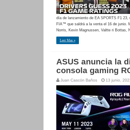
día de lanzamiento de EA SPORTS F1 23, un
FIA™ que saldrá a la venta el 16 de junio.
Norris, Kevin Magnussen, Valtte ri Bottas,
Leer Mas »
ASUS anuncia la di
consola gaming R
Juan Cascón Baños
13 junio, 202