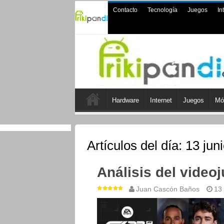
Contacto
Tecnología
Juegos
In
Hardware
Internet
Juegos
Mó
Artículos del día:
13 jun
Análisis del video
Juan Cascón Baños
13 