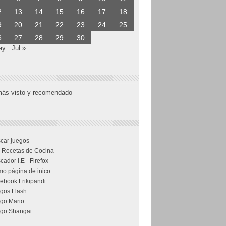
2
13
14
15
16
17
18
9
20
21
22
23
24
25
6
27
28
29
30
ay
Jul »
más visto y recomendado
car juegos
 Recetas de Cocina
cador I.E - Firefox
o página de inico
ebook Frikipandi
gos Flash
go Mario
go Shangai