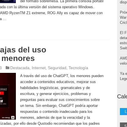
del formato sobremesa. La primera consola portátil
disp
da con la última versión del sistema operativo Windows.
Pró
ie AMD RyzenTM Z1 extreme, ROG Ally es capaz de mover con
War 
la …
Cri
El F
deta
estr
ajas del uso
Swi
s menores
AMD
velo
3
Destacada
,
Internet
,
Seguridad
,
Tecnología
Ya e
A través del uso de ChatGPT, los menores pueden
Leg
acceder a contenidos educativos, mejorar sus
habilidades lingüísticas, gramaticales y de
escritura, y generar ejercicios, problemas y
Cal
preguntas para evaluar sus conocimientos sobre
un tema. Sin embargo, ChatGPT podría aportar
respuestas o contenido inadecuado para los
L
menores, además de que la veracidad y la
ntizadas, por ello desde Qustodio recomiendan que los padres
5