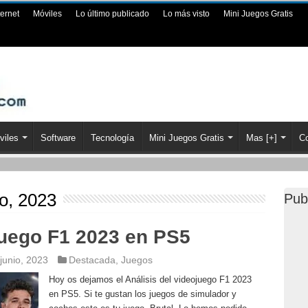
ternet
Móviles
Lo último publicado
Lo más visto
Mini Juegos Gratis
viles
Software
Tecnología
Mini Juegos Gratis
Mas [+]
Co
io, 2023
Pub
juego F1 2023 en PS5
junio, 2023
Destacada
,
Juegos
Hoy os dejamos el Análisis del videojuego F1 2023
en PS5. Si te gustan los juegos de simulador y