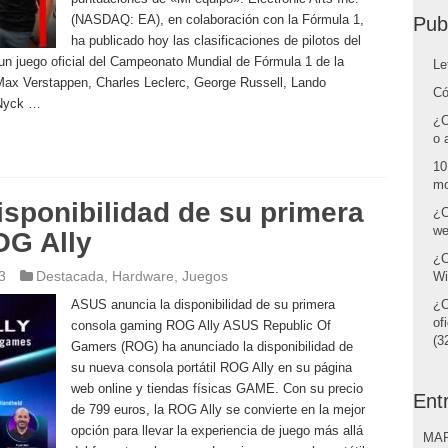
(NASDAQ: EA), en colaboración con la Fórmula 1,
Pub
ha publicado hoy las clasificaciones de pilotos del
 juego oficial del Campeonato Mundial de Fórmula 1 de la
Le
 Max Verstappen, Charles Leclerc, George Russell, Lando
Có
 Nyck …
¿C
o 
10
mo
sponibilidad de su primera
¿C
we
OG Ally
¿C
3
Destacada
,
Hardware
,
Juegos
Wi
ASUS anuncia la disponibilidad de su primera
¿C
of
consola gaming ROG Ally ASUS Republic Of
(32
Gamers (ROG) ha anunciado la disponibilidad de
su nueva consola portátil ROG Ally en su página
web online y tiendas físicas GAME. Con su precio
Ent
de 799 euros, la ROG Ally se convierte en la mejor
opción para llevar la experiencia de juego más allá
MAR