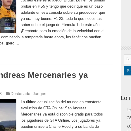
coches este es tu juego. Brutal. Lo hemos podido
probar en PS5 y tengo que decir que es un paso
adelante en esa consola sobre su predecesor que
ya era muy bueno. F1 23: todo lo que necesitas
saber sobre el juego de Fórmula 1 de este año.
¡Prepárate para la emoción de la velocidad con el
 dominando la temporada hasta ahora, los fanáticos sueñan
los, ¡pero …
ndreas Mercenaries ya
3
Destacada
,
Juegos
Lo 
La última actualización del mundo en constante
evolución de GTA Online: San Andreas
Le
Mercenaries ya está disponible gratis para todos
Có
los jugadores de GTA Online. Los jugadores ya
¿C
pueden unirse a Charlie Reed y a su banda de