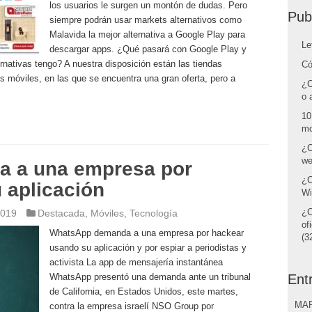
los usuarios le surgen un montón de dudas. Pero
Pub
siempre podrán usar markets alternativos como
Malavida la mejor alternativa a Google Play para
Le
descargar apps. ¿Qué pasará con Google Play y
nativas tengo? A nuestra disposición están las tiendas
Có
os móviles, en las que se encuentra una gran oferta, pero a
¿C
o 
10
mo
¿C
we
 a una empresa por
¿C
 aplicación
Wi
¿C
2019
Destacada
,
Móviles
,
Tecnología
of
WhatsApp demanda a una empresa por hackear
(32
usando su aplicación y por espiar a periodistas y
activista La app de mensajería instantánea
WhatsApp presentó una demanda ante un tribunal
Ent
de California, en Estados Unidos, este martes,
MAR
contra la empresa israelí NSO Group por