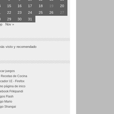
4
15
16
17
18
19
20
1
22
23
24
25
26
27
8
29
30
31
ep
Nov »
más visto y recomendado
car juegos
 Recetas de Cocina
cador I.E - Firefox
o página de inico
ebook Frikipandi
gos Flash
go Mario
go Shangai