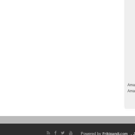
Ama
Ama
Powered by
.
Frikipandi.com