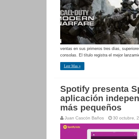
ventas en sus primeros tres días, superiores
consolas. El título registra el mejor lanzam
Leer Mas »
Spotify presenta S
aplicación indepen
más pequeños
Juan Cascón Baños
30 octubre, 