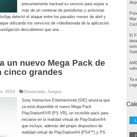
disp
presuntamente hackear’su servicio para espiar a
más de un centenar de periodistas y activistas
Pró
App detectó el ataque entre los pasados meses de abril y
War 
aque utilizando los servicios de vídeollamada de la aplicación.
Cri
nvestigación descubrieron que una …
El F
deta
estr
Swi
ia un nuevo Mega Pack de
AMD
velo
n cinco grandes
Ya e
Leg
re, 2019
Destacada
,
Juegos
Sony Interactive Entertainmnet (SIE) anuncia que
Cal
ya está disponible el nuevo Mega Pack
PlayStation®VR (PS VR), un increíble pack para
iniciarse en la realidad virtual de PlayStation®4
L
que incluye, además del propio dispositivo de
realidad virtual de PlayStation®4 (PS4™) y PS
7