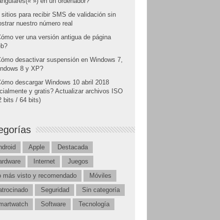
angulares(« ») en un ordenador?
 sitios para recibir SMS de validación sin
strar nuestro número real
ómo ver una versión antigua de página
b?
ómo desactivar suspensión en Windows 7,
ndows 8 y XP?
ómo descargar Windows 10 abril 2018
icialmente y gratis? Actualizar archivos ISO
 bits / 64 bits)
egorías
ndroid
Apple
Destacada
ardware
Internet
Juegos
o más visto y recomendado
Móviles
atrocinado
Seguridad
Sin categoría
martwatch
Software
Tecnología