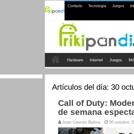
Contacto
Tecnología
Juegos
In
Hardware
Internet
Juegos
Mó
Artículos del día:
30 oct
Call of Duty: Moder
de semana especta
Juan Cascón Baños
30 octubre, 