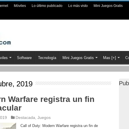
ternet
Móviles
Lo último publicado
Lo más visto
Mini Juegos Gratis
viles
Software
Tecnología
Mini Juegos Gratis
Mas [+]
Co
ubre, 2019
Pub
n Warfare registra un fin
cular
2019
Destacada
,
Juegos
Call of Duty: Modern Warfare registra un fin de