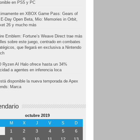
onible en PS5 y PC
ximamente en XBOX Game Pass: Gears of
E-Day Open Beta, Mio: Memories in Orbit,
cket 26 y mucho más
ire Emblem: Fortune’s Weave Direct trae más
lles sobre este juego, centrado en combates
atégicos, que llegará en exclusiva a Nintendo
tch
 Ryzen AI Halo ofrece hasta un 34%
cidad a agentes en inferencia loca
stá disponible la nueva temporada de Apex
ends: Marca
endario
octubre 2019
M
X
J
V
S
D
1
2
3
4
5
6
8
9
10
11
12
13