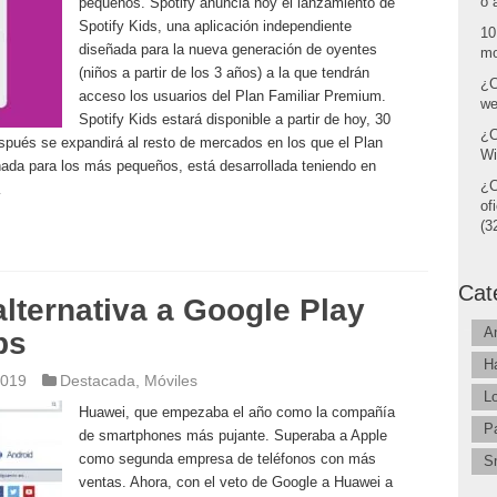
o 
pequeños. Spotify anuncia hoy el lanzamiento de
Spotify Kids, una aplicación independiente
10
diseñada para la nueva generación de oyentes
mo
(niños a partir de los 3 años) a la que tendrán
¿C
acceso los usuarios del Plan Familiar Premium.
we
Spotify Kids estará disponible a partir de hoy, 30
¿C
espués se expandirá al resto de mercados en los que el Plan
Wi
eñada para los más pequeños, está desarrollada teniendo en
¿C
…
of
(32
Cat
alternativa a Google Play
A
ps
H
2019
Destacada
,
Móviles
L
Huawei, que empezaba el año como la compañía
P
de smartphones más pujante. Superaba a Apple
como segunda empresa de teléfonos con más
S
ventas. Ahora, con el veto de Google a Huawei a