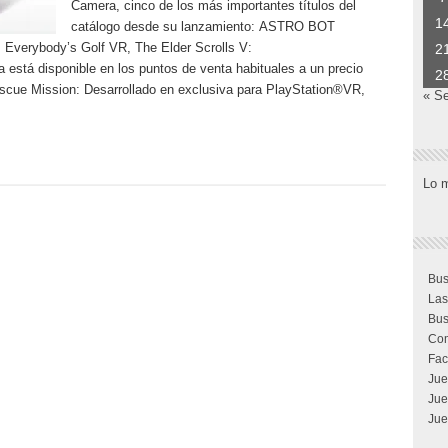
Camera, cinco de los más importantes títulos del
1
catálogo desde su lanzamiento: ASTRO BOT
 Everybody’s Golf VR, The Elder Scrolls V:
2
 está disponible en los puntos de venta habituales a un precio
2
ue Mission: Desarrollado en exclusiva para PlayStation®VR,
« S
Lo 
Bus
Las
Bus
Com
Fac
Jue
Jue
Jue