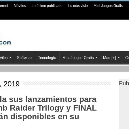
ternet
Móviles
Lo último publicado
Lo más visto
Mini Juegos Gratis
viles
Software
Tecnología
Mini Juegos Gratis
Mas [+]
Co
o, 2019
Pub
la sus lanzamientos para
b Raider Trilogy y FINAL
n disponibles en su