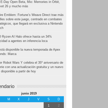
E-Day Open Beta, Mio: Memories in Orbit,
cket 26 y mucho más
ire Emblem: Fortune’s Weave Direct trae más
lles sobre este juego, centrado en combates
atégicos, que llegará en exclusiva a Nintendo
tch
 Ryzen AI Halo ofrece hasta un 34%
cidad a agentes en inferencia loca
stá disponible la nueva temporada de Apex
ends: Marca
r Robot Wars Y celebra el 35º aniversario de
erie con una actualización gratuita y un nuevo
disponible a partir de hoy
endario
junio 2019
M
X
J
V
S
D
1
2