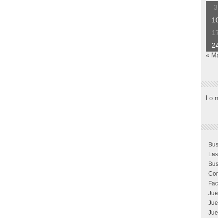
3
1
1
2
« M
Lo 
Bus
Las
Bus
Com
Fac
Jue
Jue
Jue