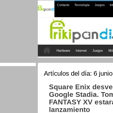
Contacto
Tecnología
Juegos
In
Hardware
Internet
Juegos
Mó
Artículos del día:
6 juni
Square Enix desve
Google Stadia. Tom
FANTASY XV estará
lanzamiento