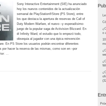
Sony Interactive Entertainment (SIE) ha anunciado
Pub
hoy los nuevos contenidos de la actualización
semanal de PlayStation®Store (PS Store), entre
Le
los que destaca la apertura de reservas de Call of
Có
Duty Modern Warfare, el nuevo –y esperadísimo-
¿C
juego de la popular saga de Activision Blizzard. En
o 
él Infinity Ward, el estudio que lo empezó todo,
obsequia al jugador con una épica reinvención
10
are. En PS Store los usuarios podrán encontrar diferentes
mo
es por hacer la reserva de las mismas, como son en –por
¿C
rior: …
we
¿C
Wi
¿C
of
(32
Ent
Pró