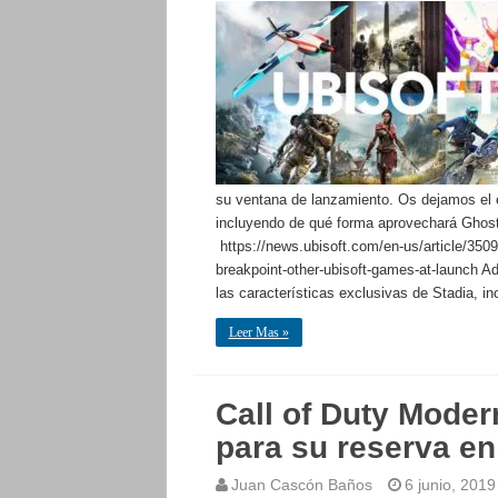
su ventana de lanzamiento. Os dejamos el e
incluyendo de qué forma aprovechará Ghost 
https://news.ubisoft.com/en-us/article/3509
breakpoint-other-ubisoft-games-at-launch 
las características exclusivas de Stadia, 
Leer Mas »
Call of Duty Moder
para su reserva en
Juan Cascón Baños
6 junio, 2019