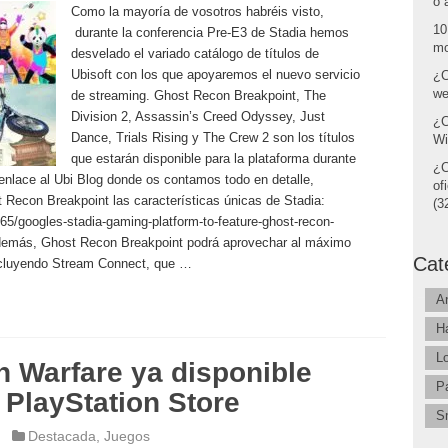
o 
Como la mayoría de vosotros habréis visto,
10
durante la conferencia Pre-E3 de Stadia hemos
mo
desvelado el variado catálogo de títulos de
Ubisoft con los que apoyaremos el nuevo servicio
¿C
we
de streaming. Ghost Recon Breakpoint, The
Division 2, Assassin’s Creed Odyssey, Just
¿C
Dance, Trials Rising y The Crew 2 son los títulos
Wi
que estarán disponible para la plataforma durante
¿C
nlace al Ubi Blog donde os contamos todo en detalle,
of
Recon Breakpoint las características únicas de Stadia:
(32
65/googles-stadia-gaming-platform-to-feature-ghost-recon-
Además, Ghost Recon Breakpoint podrá aprovechar al máximo
Cat
incluyendo Stream Connect, que …
A
H
L
n Warfare ya disponible
P
 PlayStation Store
S
Destacada
,
Juegos