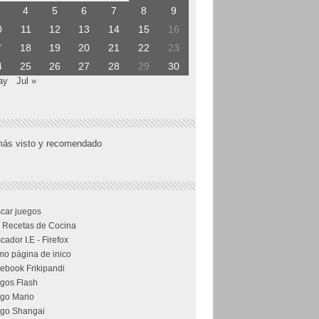
4
5
6
7
8
9
0
11
12
13
14
15
16
7
18
19
20
21
22
23
4
25
26
27
28
29
30
ay
Jul »
más visto y recomendado
car juegos
 Recetas de Cocina
cador I.E - Firefox
o página de inico
ebook Frikipandi
gos Flash
go Mario
go Shangai