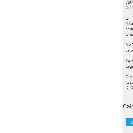
War 
Cri
El F
deta
estr
Swi
AMD
velo
Ya e
Leg
Supe
la s
DLC 
Cal
L