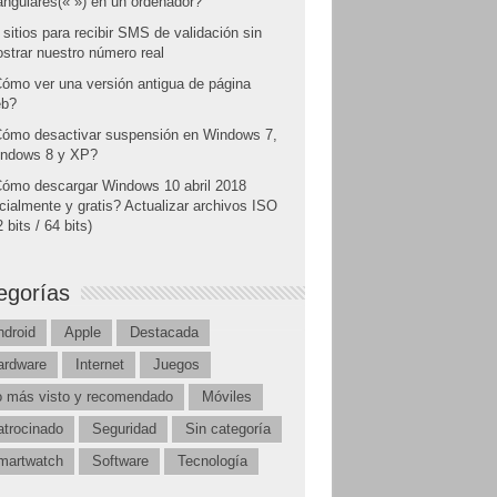
angulares(« ») en un ordenador?
 sitios para recibir SMS de validación sin
strar nuestro número real
ómo ver una versión antigua de página
b?
ómo desactivar suspensión en Windows 7,
ndows 8 y XP?
ómo descargar Windows 10 abril 2018
icialmente y gratis? Actualizar archivos ISO
 bits / 64 bits)
egorías
ndroid
Apple
Destacada
ardware
Internet
Juegos
o más visto y recomendado
Móviles
atrocinado
Seguridad
Sin categoría
martwatch
Software
Tecnología