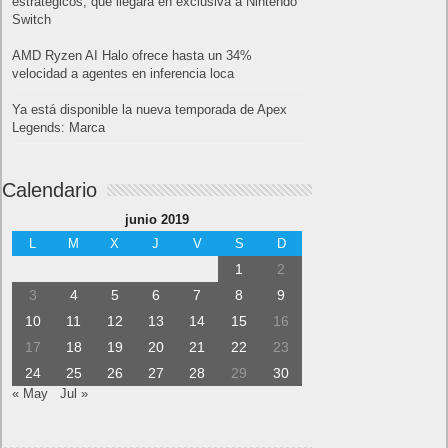
estratégicos, que llegará en exclusiva a Nintendo
Switch
AMD Ryzen AI Halo ofrece hasta un 34%
velocidad a agentes en inferencia loca
Ya está disponible la nueva temporada de Apex
Legends: Marca
Calendario
junio 2019
L
M
X
J
V
S
D
1
2
3
4
5
6
7
8
9
10
11
12
13
14
15
16
17
18
19
20
21
22
23
24
25
26
27
28
29
30
« May
Jul »