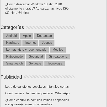
¿Cómo descargar Windows 10 abril 2018
oficialmente y gratis? Actualizar archivos ISO
(32 bits / 64 bits)
Categorías
Android
Apple
Destacada
Hardware
Internet
Juegos
Lo más visto y recomendado
Móviles
Patrocinado
Seguridad
Sin categoría
Smartwatch
Software
Tecnología
Publicidad
Letra de canciones populares infantiles cortas
Cómo saber si te han bloqueado en WhatsApp
¿Cómo escribir la comillas latinas / españolas
o angulares(« ») en un ordenador?