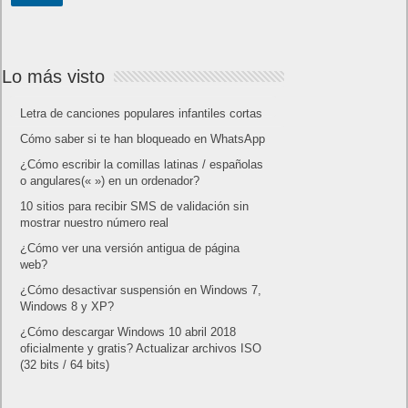
Próximamente en XBOX Game Pass: Gears of War E-Day
Open Beta, Mio: Memories in Orbit, Cricket 26 y mucho más
5 agosto, 2026
El Fire Emblem: Fortune’s Weave Direct trae más detalles