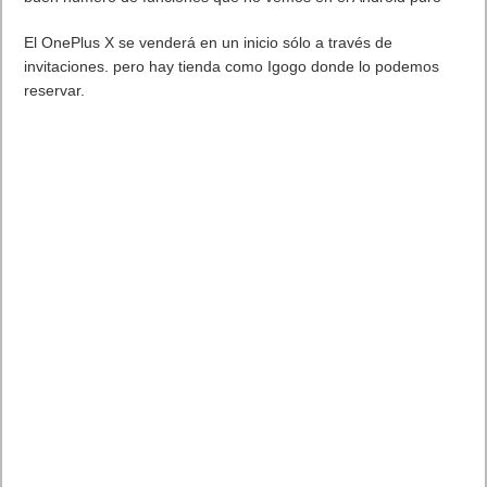
buen número de funciones que no vemos en el Android puro
El OnePlus X se venderá en un inicio sólo a través de
invitaciones. pero hay tienda como Igogo donde lo podemos
reservar.