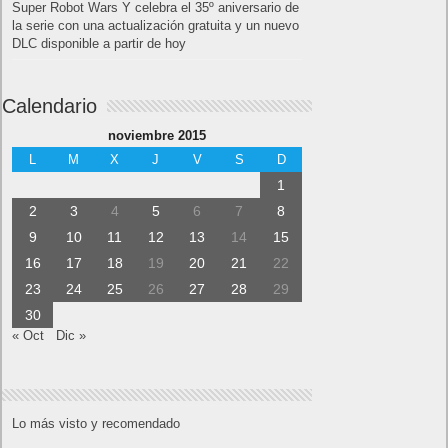
Super Robot Wars Y celebra el 35º aniversario de
la serie con una actualización gratuita y un nuevo
DLC disponible a partir de hoy
Calendario
noviembre 2015
L
M
X
J
V
S
D
1
2
3
4
5
6
7
8
9
10
11
12
13
14
15
16
17
18
19
20
21
22
23
24
25
26
27
28
29
30
« Oct
Dic »
Lo más visto y recomendado