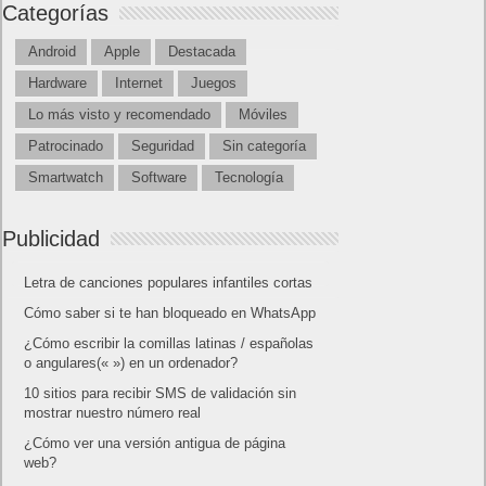
Categorías
Android
Apple
Destacada
Hardware
Internet
Juegos
Lo más visto y recomendado
Móviles
Patrocinado
Seguridad
Sin categoría
Smartwatch
Software
Tecnología
Publicidad
Letra de canciones populares infantiles cortas
Cómo saber si te han bloqueado en WhatsApp
¿Cómo escribir la comillas latinas / españolas
o angulares(« ») en un ordenador?
10 sitios para recibir SMS de validación sin
mostrar nuestro número real
¿Cómo ver una versión antigua de página
web?