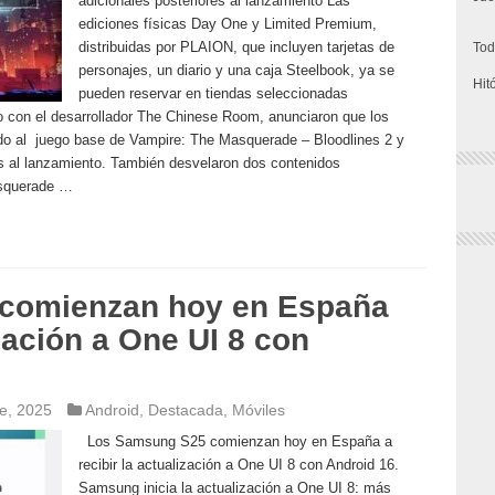
adicionales posteriores al lanzamiento Las
ediciones físicas Day One y Limited Premium,
distribuidas por PLAION, que incluyen tarjetas de
Tod
personajes, un diario y una caja Steelbook, ya se
Hit
pueden reservar en tiendas seleccionadas
to con el desarrollador The Chinese Room, anunciaron que los
o al juego base de Vampire: The Masquerade – Bloodlines 2 y
es al lanzamiento. También desvelaron dos contenidos
asquerade …
comienzan hoy en España
ización a One UI 8 con
e, 2025
Android
,
Destacada
,
Móviles
Los Samsung S25 comienzan hoy en España a
recibir la actualización a One UI 8 con Android 16.
Samsung inicia la actualización a One UI 8: más