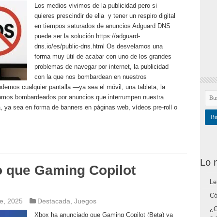
Los medios vivimos de la publicidad pero si
quieres prescindir de ella y tener un respiro digital
en tiempos saturados de anuncios Adguard DNS
puede ser la solución https://adguard-
dns.io/es/public-dns.html Os desvelamos una
forma muy útil de acabar con uno de los grandes
problemas de navegar por internet, la publicidad
con la que nos bombardean en nuestros
demos cualquier pantalla —ya sea el móvil, una tableta, la
somos bombardeados por anuncios que interrumpen nuestra
a, ya sea en forma de banners en páginas web, vídeos pre-roll o
Lo 
 que Gaming Copilot
Le
Có
e, 2025
Destacada
,
Juegos
¿C
Xbox ha anunciado que Gaming Copilot (Beta) ya