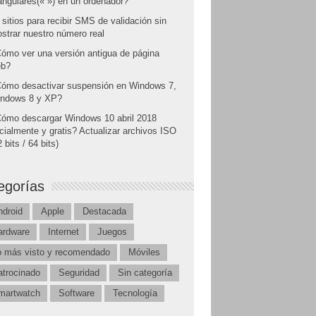
angulares(« ») en un ordenador?
 sitios para recibir SMS de validación sin
strar nuestro número real
ómo ver una versión antigua de página
b?
ómo desactivar suspensión en Windows 7,
ndows 8 y XP?
ómo descargar Windows 10 abril 2018
icialmente y gratis? Actualizar archivos ISO
 bits / 64 bits)
egorías
ndroid
Apple
Destacada
ardware
Internet
Juegos
o más visto y recomendado
Móviles
atrocinado
Seguridad
Sin categoría
martwatch
Software
Tecnología