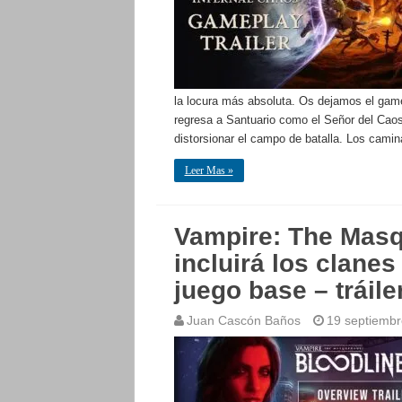
la locura más absoluta. Os dejamos el gamep
regresa a Santuario como el Señor del Caos.
distorsionar el campo de batalla. Los cami
Leer Mas »
Vampire: The Masq
incluirá los clane
juego base – tráile
Juan Cascón Baños
19 septiembr