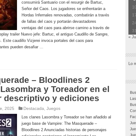
consumirá Santuario con el resurgir de Bartuc,
1
Señor del Caos. Los jugadores se enfrentarán a
1
Hordas Infernales renovadas, combatirán a través
de fallas del caos y portarán devastadores
2
ventajas del caos para abrirse camino a través de
3
lay trailer Nuevo jefe: Bartuc, el antiguo Caudillo de Sangre,
« Ju
 Este caudillo Vizjerei invoca portales del caos para
nantes pueden desafiar …
Lo 
uerade – Bloodlines 2
s Lasombra y Toreador en el
Bus
r descriptivo y ediciones
Las
Bus
e, 2025
Destacada
,
Juegos
Com
Los clanes Lasombra y Toreador se han añadido al
Fac
Jue
juego base de Vampire: The Masquerade –
Jue
Bloodlines 2 Anunciadas historias de personajes
Jue