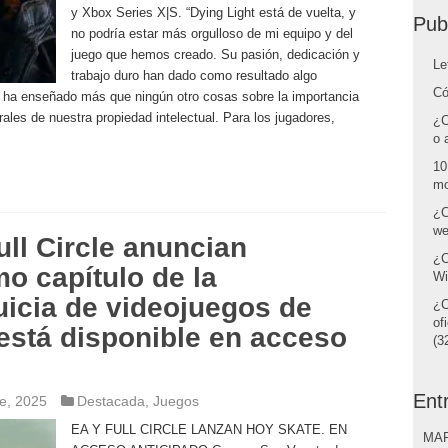
y Xbox Series X|S. “Dying Light está de vuelta, y
Pub
no podría estar más orgulloso de mi equipo y del
juego que hemos creado. Su pasión, dedicación y
Le
trabajo duro han dado como resultado algo
Có
s ha enseñado más que ningún otro cosas sobre la importancia
ales de nuestra propiedad intelectual. Para los jugadores,
¿C
o 
10
mo
¿C
we
ull Circle anuncian
¿C
mo capítulo de la
Wi
uicia de videojuegos de
¿C
of
está disponible en acceso
(32
Ent
e, 2025
Destacada
,
Juegos
EA Y FULL CIRCLE LANZAN HOY SKATE. EN
MAR