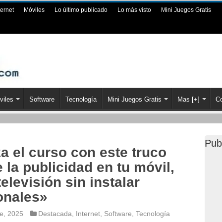
ternet
Móviles
Lo último publicado
Lo más visto
Mini Juegos Gratis
viles
Software
Tecnología
Mini Juegos Gratis
Mas [+]
Co
Pub
a el curso con este truco
 la publicidad en tu móvil,
televisión sin instalar
onales»
e, 2025
Destacada
,
Internet
,
Software
,
Tecnología