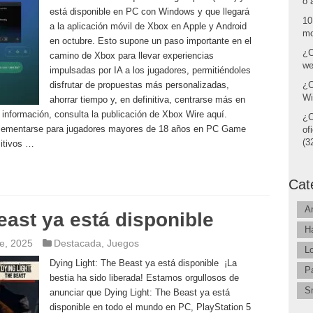
o 
está disponible en PC con Windows y que llegará
10
a la aplicación móvil de Xbox en Apple y Android
mo
en octubre. Esto supone un paso importante en el
¿C
camino de Xbox para llevar experiencias
we
impulsadas por IA a los jugadores, permitiéndoles
disfrutar de propuestas más personalizadas,
¿C
Wi
ahorrar tiempo y, en definitiva, centrarse más en
s información, consulta la publicación de Xbox Wire aquí.
¿C
ementarse para jugadores mayores de 18 años en PC Game
of
(32
sitivos …
Cat
A
east ya está disponible
H
e, 2025
Destacada
,
Juegos
L
Dying Light: The Beast ya está disponible ¡La
P
bestia ha sido liberada! Estamos orgullosos de
S
anunciar que Dying Light: The Beast ya está
disponible en todo el mundo en PC, PlayStation 5