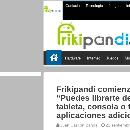
Contacto
Tecnología
Juegos
In
Hardware
Internet
Juegos
Mó
Frikipandi comienz
“Puedes librarte de
tableta, consola o 
aplicaciones adici
Juan Cascón Baños
22 septiembr