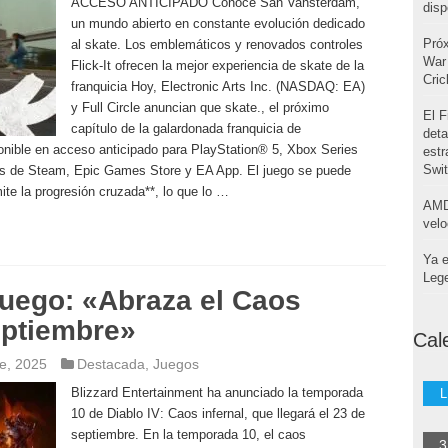
ACCESO ANTICIPADO Conoce San Vansterdam,
disp
un mundo abierto en constante evolución dedicado
Pró
al skate. Los emblemáticos y renovados controles
War 
Flick-It ofrecen la mejor experiencia de skate de la
Cri
franquicia Hoy, Electronic Arts Inc. (NASDAQ: EA)
y Full Circle anuncian que skate., el próximo
El F
capítulo de la galardonada franquicia de
deta
onible en acceso anticipado para PlayStation® 5, Xbox Series
estr
Swi
és de Steam, Epic Games Store y EA App. El juego se puede
ite la progresión cruzada**, lo que lo …
AMD
velo
Ya e
Leg
juego: «Abraza el Caos
septiembre»
Cal
e, 2025
Destacada
,
Juegos
Blizzard Entertainment ha anunciado la temporada
L
10 de Diablo IV: Caos infernal, que llegará el 23 de
septiembre. En la temporada 10, el caos
3