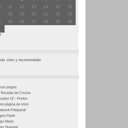
0
11
12
13
14
15
16
7
18
19
20
21
22
23
4
25
26
27
28
29
30
1
l
más visto y recomendado
car juegos
 Recetas de Cocina
cador I.E - Firefox
o página de inico
ebook Frikipandi
gos Flash
go Mario
go Shangai