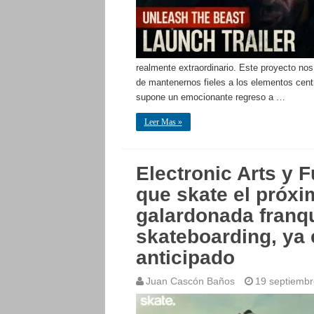
realmente extraordinario. Este proyecto no
de mantenernos fieles a los elementos centr
supone un emocionante regreso a …
Leer Mas »
Electronic Arts y F
que skate el próxi
galardonada franq
skateboarding, ya 
anticipado
Juan Cascón Baños
19 septiembr