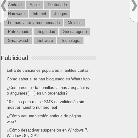
Android
Apple
Destacada
Hardware
Internet
Juegos
Lo más visto y recomendado
Móviles
Patrocinado
Seguridad
Sin categoría
Smartwatch
Software
Tecnología
Publicidad
Letra de canciones populares infantiles cortas
Cómo saber si te han bloqueado en WhatsApp
¿Cómo escribir la comillas latinas / españolas
o angulares(« ») en un ordenador?
10 sitios para recibir SMS de validación sin
mostrar nuestro número real
¿Cómo ver una versión antigua de página
web?
¿Cómo desactivar suspensión en Windows 7,
Windows 8 y XP?