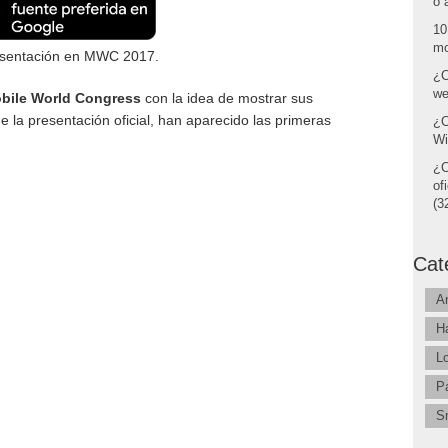
o 
10
mo
resentación en MWC 2017.
¿C
we
bile World Congress
con la idea de mostrar sus
de la presentación oficial, han aparecido las primeras
¿C
Wi
¿C
of
(32
Cat
A
H
L
P
S