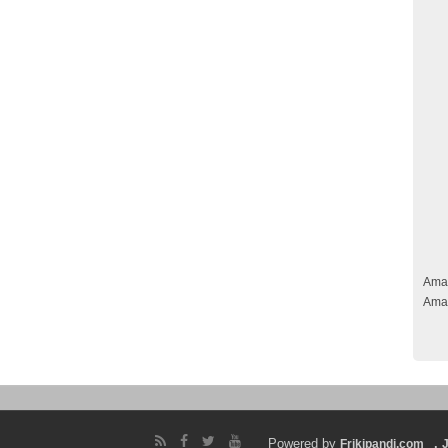
Ama
Ama
Powered by
.
Frikipandi.com