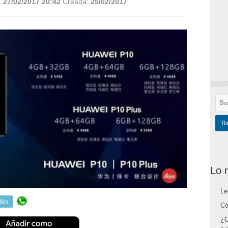
:
27/02/2017 20:42
Creada:
25/02/2017
Lo 
Le
dIn
Có
¿C