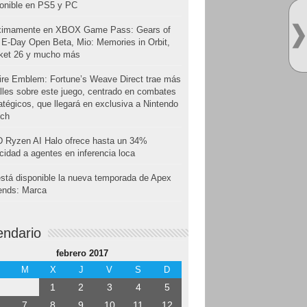
onible en PS5 y PC
ximamente en XBOX Game Pass: Gears of
E-Day Open Beta, Mio: Memories in Orbit,
cket 26 y mucho más
ire Emblem: Fortune’s Weave Direct trae más
lles sobre este juego, centrado en combates
atégicos, que llegará en exclusiva a Nintendo
tch
 Ryzen AI Halo ofrece hasta un 34%
cidad a agentes en inferencia loca
stá disponible la nueva temporada de Apex
ends: Marca
endario
febrero 2017
M
X
J
V
S
D
1
2
3
4
5
7
8
9
10
11
12