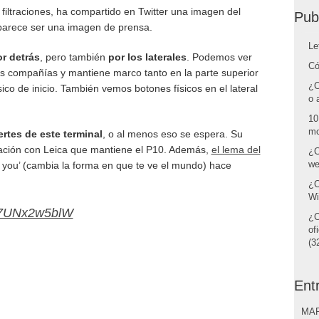
filtraciones, ha compartido en Twitter una imagen del
Pub
parece ser una imagen de prensa.
Le
or detrás
, pero también
por los laterales
. Podemos ver
Có
ras compañías y mantiene marco tanto en la parte superior
¿C
sico de inicio. También vemos botones físicos en el lateral
o 
10
mo
rtes de este terminal
, o al menos eso se espera. Su
ación con Leica que mantiene el P10. Además,
el lema del
¿C
we
you’ (cambia la forma en que te ve el mundo) hace
¿C
Wi
m/7UNx2w5blW
¿C
of
(32
Ent
MAR