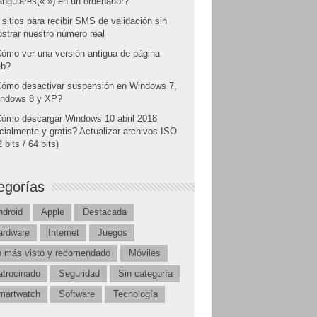
angulares(« ») en un ordenador?
 sitios para recibir SMS de validación sin
strar nuestro número real
ómo ver una versión antigua de página
b?
ómo desactivar suspensión en Windows 7,
ndows 8 y XP?
ómo descargar Windows 10 abril 2018
icialmente y gratis? Actualizar archivos ISO
 bits / 64 bits)
egorías
ndroid
Apple
Destacada
ardware
Internet
Juegos
o más visto y recomendado
Móviles
atrocinado
Seguridad
Sin categoría
martwatch
Software
Tecnología