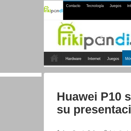
Contacto
Tecnología
Juegos
In
Hardware
Internet
Juegos
Móv
Huawei P10 s
su presentac