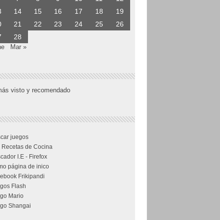
3
14
15
16
17
18
19
0
21
22
23
24
25
26
7
28
ne
Mar »
más visto y recomendado
car juegos
 Recetas de Cocina
cador I.E - Firefox
o página de inico
ebook Frikipandi
gos Flash
go Mario
go Shangai