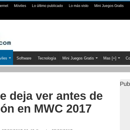
ternet
Móviles
Lo último publicado
Lo más visto
Mini Juegos Gratis
iles
Software
Tecnología
Mini Juegos Gratis
Mas [+]
Co
Pub
e deja ver antes de
ión en MWC 2017