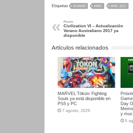
Etiquetas
HUAWEI
MWC
MWC 2017
Previo
Civilization VI – Actualización
Verano Australiano 2017 ya
disponible
Artículos relacionados
MARVEL Tōkon: Fighting
Próxi
Souls ya está disponible en
Game 
PS5 y PC
Day O
Memori
7 agosto, 2026
y muc
5 a