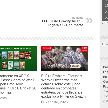
1
2
2
Siguiente
El DLC de Gravity Rush 2
« E
llegará el 21 de marzo
Lo 
Bus
Las
mamente en XBOX
El Fire Emblem: Fortune’s
Bus
Pass: Gears of War E-
Weave Direct trae más
Com
pen Beta, Mio:
detalles sobre este juego,
Fac
es in Orbit, Cricket 26
centrado en combates
Jue
ho más
estratégicos, que llegará en
exclusiva a Nintendo Switch
Jue
gosto, 2026
Jue
5 agosto, 2026