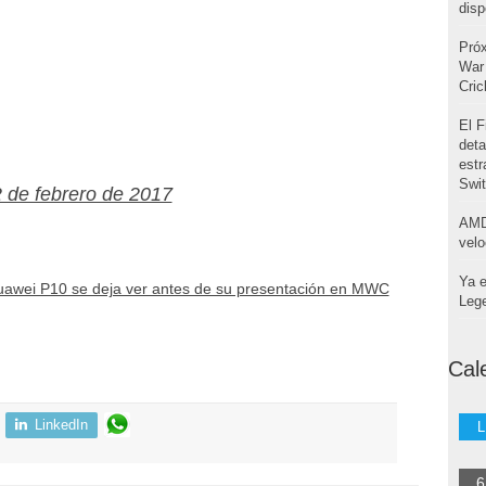
disp
Pró
War 
Cri
El F
deta
estr
Swi
 de febrero de 2017
AMD
velo
Ya e
awei P10 se deja ver antes de su presentación en MWC
Leg
Cal
LinkedIn
L
6