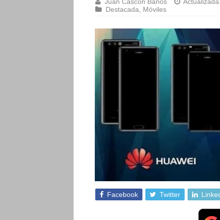
Juan Cascón Baños
Actualizada
Destacada
,
Móviles
Facebook
Twitter
Linke